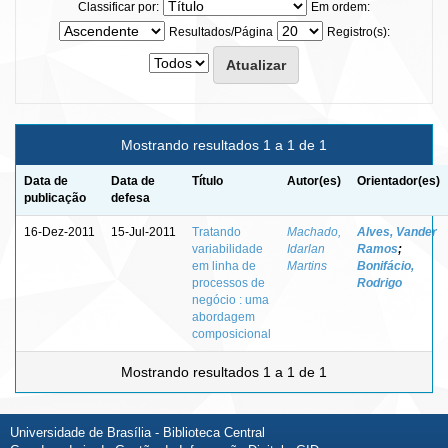
Classificar por:
Em ordem:
Resultados/Página
Registro(s):
Mostrando resultados 1 a 1 de 1
Data de
Data de
Título
Autor(es)
Orientador(es)
publicação
defesa
16-Dez-2011
15-Jul-2011
Tratando
Machado,
Alves, Vander
variabilidade
Idarlan
Ramos
;
em linha de
Martins
Bonifácio,
processos de
Rodrigo
negócio : uma
abordagem
composicional
Mostrando resultados 1 a 1 de 1
Universidade de Brasília - Biblioteca Central