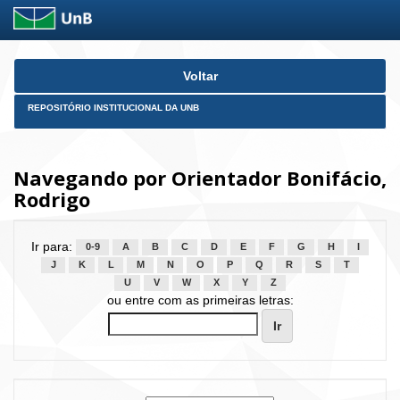
Skip
Voltar
navigation
REPOSITÓRIO INSTITUCIONAL DA UNB
Navegando por Orientador Bonifácio,
Rodrigo
Ir para:
0-9
A
B
C
D
E
F
G
H
I
J
K
L
M
N
O
P
Q
R
S
T
U
V
W
X
Y
Z
ou entre com as primeiras letras: