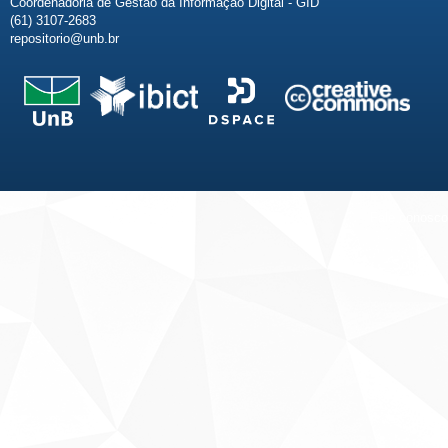
Coordenadoria de Gestão da Informação Digital - GID
(61) 3107-2683
repositorio@unb.br
Fale conosco
Sobre