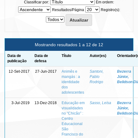
Classificar por:
Em ordem:
Resultados/Página
Registro(s):
Mostrando resultados 1 a 12 de 12
Data de
Data de
Título
Autor(es)
Orientador(
publicação
defesa
12-Set-2017
27-Jun-2017
Animês e
Santoni,
Bezerra
mangás : a
Pablo
Júnior,
identidade
Rodrigo
Belidson Di
dos
adolescentes
3-Jul-2019
13-Dez-2018
Educação em
Sasso, Leísa
Bezerra
visualidades
Júnior,
no “Chicão” :
Belidson Di
Centro
Educacional
São
Francisco do