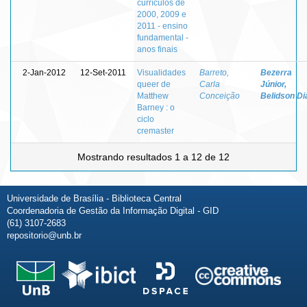
currículos de
2000, 2009 e
2011 - ensino
fundamental -
anos finais
2-Jan-2012
12-Set-2011
Visualidades
Barreto,
Bezerra
queer de
Carla
Júnior,
Matthew
Conceição
Belidson Di
Barney : o
ciclo
cremaster
Mostrando resultados 1 a 12 de 12
Universidade de Brasília - Biblioteca Central
Coordenadoria de Gestão da Informação Digital - GID
(61) 3107-2683
repositorio@unb.br