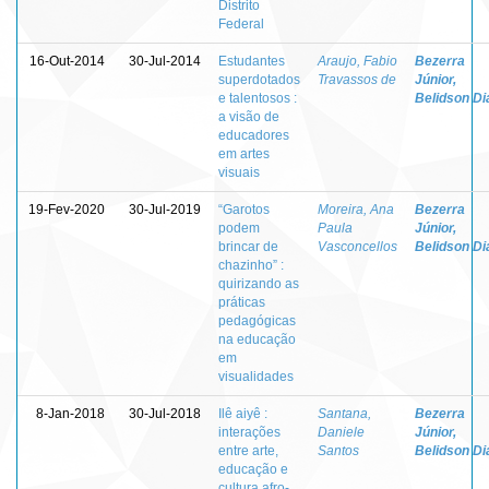
Distrito
Federal
16-Out-2014
30-Jul-2014
Estudantes
Araujo, Fabio
Bezerra
superdotados
Travassos de
Júnior,
e talentosos :
Belidson Di
a visão de
educadores
em artes
visuais
19-Fev-2020
30-Jul-2019
“Garotos
Moreira, Ana
Bezerra
podem
Paula
Júnior,
brincar de
Vasconcellos
Belidson Di
chazinho” :
quirizando as
práticas
pedagógicas
na educação
em
visualidades
8-Jan-2018
30-Jul-2018
Ilê aiyê :
Santana,
Bezerra
interações
Daniele
Júnior,
entre arte,
Santos
Belidson Di
educação e
cultura afro-