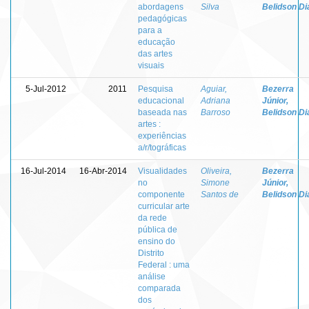
abordagens
Silva
Belidson Di
pedagógicas
para a
educação
das artes
visuais
5-Jul-2012
2011
Pesquisa
Aguiar,
Bezerra
educacional
Adriana
Júnior,
baseada nas
Barroso
Belidson Di
artes :
experiências
a/r/tográficas
16-Jul-2014
16-Abr-2014
Visualidades
Oliveira,
Bezerra
no
Simone
Júnior,
componente
Santos de
Belidson Di
curricular arte
da rede
pública de
ensino do
Distrito
Federal : uma
análise
comparada
dos