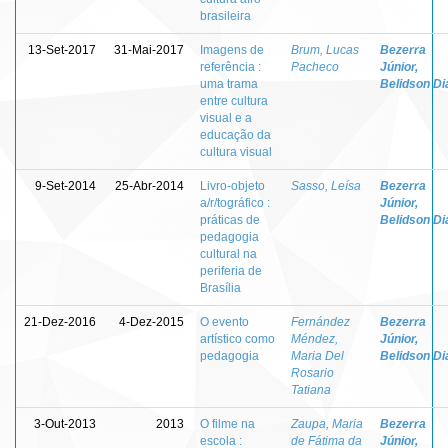
brasileira
13-Set-2017
31-Mai-2017
Imagens de
Brum, Lucas
Bezerra
referência :
Pacheco
Júnior,
uma trama
Belidson Di
entre cultura
visual e a
educação da
cultura visual
9-Set-2014
25-Abr-2014
Livro-objeto
Sasso, Leísa
Bezerra
a/r/tográfico :
Júnior,
práticas de
Belidson Di
pedagogia
cultural na
periferia de
Brasília
21-Dez-2016
4-Dez-2015
O evento
Fernández
Bezerra
artístico como
Méndez,
Júnior,
pedagogia
Maria Del
Belidson Di
Rosario
Tatiana
3-Out-2013
2013
O filme na
Zaupa, Maria
Bezerra
escola :
de Fátima da
Júnior,