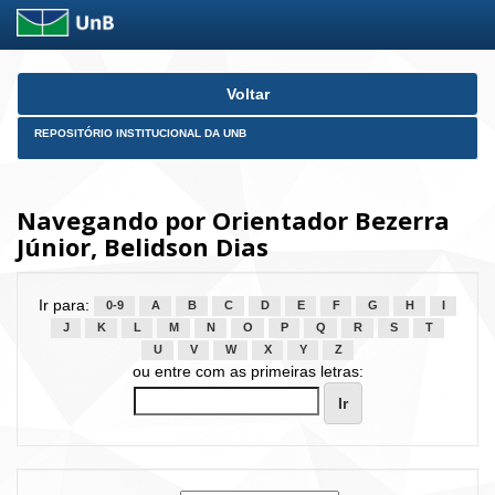
Skip
Voltar
navigation
REPOSITÓRIO INSTITUCIONAL DA UNB
Navegando por Orientador Bezerra
Júnior, Belidson Dias
Ir para:
0-9
A
B
C
D
E
F
G
H
I
J
K
L
M
N
O
P
Q
R
S
T
U
V
W
X
Y
Z
ou entre com as primeiras letras: