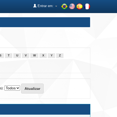
Entrar em:
S
T
U
V
W
X
Y
Z
s):