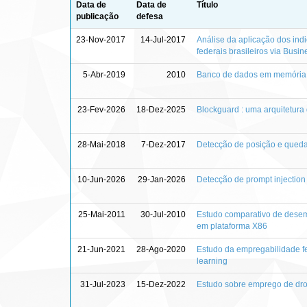
Data de
Data de
Título
publicação
defesa
23-Nov-2017
14-Jul-2017
Análise da aplicação dos indi
federais brasileiros via Busin
5-Abr-2019
2010
Banco de dados em memória p
23-Fev-2026
18-Dez-2025
Blockguard : uma arquitetur
28-Mai-2018
7-Dez-2017
Detecção de posição e queda
10-Jun-2026
29-Jan-2026
Detecção de prompt injectio
25-Mai-2011
30-Jul-2010
Estudo comparativo de desem
em plataforma X86
21-Jun-2021
28-Ago-2020
Estudo da empregabilidade fe
learning
31-Jul-2023
15-Dez-2022
Estudo sobre emprego de dro