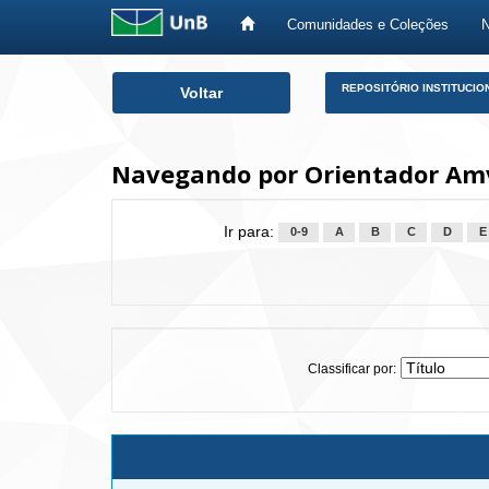
Comunidades e Coleções
Skip
REPOSITÓRIO INSTITUCIO
Voltar
navigation
Navegando por Orientador Am
Ir para:
0-9
A
B
C
D
E
Classificar por: