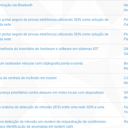
icação via Bluetooth
Ne
Au
m portal seguro de provas eletrônicas utilizando SDN como solução de
Pi
da rede
Pa
m portal seguro de provas eletrônicas utilizando SDN como solução de
Pi
da rede
Pa
 melhoria do inventário de hardware e software em sistemas IOT
Ol
Sa
um rastreador veicular com criptografia ponta-a-ponta
Bo
Ma
ra de centrais de incêndio em nuvem
Cr
Ma
rança prioritários contra ataques em redes locais com dispositivos
Si
de
m sistema de detecção de intrusão (IDS) entre uma rede SDN e uma
Fa
Yo
a detecção de intrusão em clusters de orquestração de contêineres
Ro
para identificação de anomalias em system calls