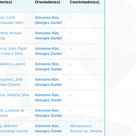
tor(es)
Orientador(es)
Coorientador(es)
ce, Carlo
Amvame-Nze,
-
essandro Melo
Georges Daniel
reira, Renato
Amvame-Nze,
-
sta
Georges Daniel
rcia, João Paulo
Amvame-Nze,
-
 Costa e Silva
Georges Daniel
lheiros, Larinni
Amvame-Nze,
-
Georges Daniel
nçalves, Júlia
Amvame-Nze,
-
mile Oliveira
Georges Daniel
iva, Adriana Silva
Amvame-Nze,
-
Georges Daniel
lix, Ludimila de
Amvame-Nze,
-
iveira
Georges Daniel
y, Jeferson
Amvame-Nze,
Albuquerque,
scimento Aquilar
Georges Daniel
Robson de Oliveira