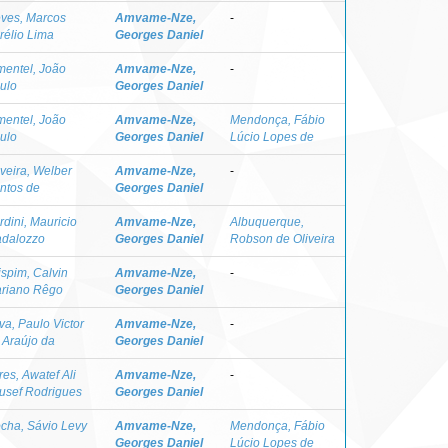
ves, Marcos
Amvame-Nze,
-
rélio Lima
Georges Daniel
mentel, João
Amvame-Nze,
-
ulo
Georges Daniel
mentel, João
Amvame-Nze,
Mendonça, Fábio
ulo
Georges Daniel
Lúcio Lopes de
iveira, Welber
Amvame-Nze,
-
ntos de
Georges Daniel
rdini, Mauricio
Amvame-Nze,
Albuquerque,
dalozzo
Georges Daniel
Robson de Oliveira
ispim, Calvin
Amvame-Nze,
-
riano Rêgo
Georges Daniel
lva, Paulo Victor
Amvame-Nze,
-
 Araújo da
Georges Daniel
res, Awatef Ali
Amvame-Nze,
-
usef Rodrigues
Georges Daniel
cha, Sávio Levy
Amvame-Nze,
Mendonça, Fábio
Georges Daniel
Lúcio Lopes de