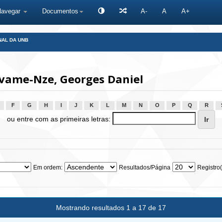
Navegar
Documentos
A-
A
A+
NAL DA UNB
vame-Nze, Georges Daniel
F
G
H
I
J
K
L
M
N
O
P
Q
R
ou entre com as primeiras letras:
Em ordem:
Resultados/Página
Registro(
Mostrando resultados 1 a 17 de 17