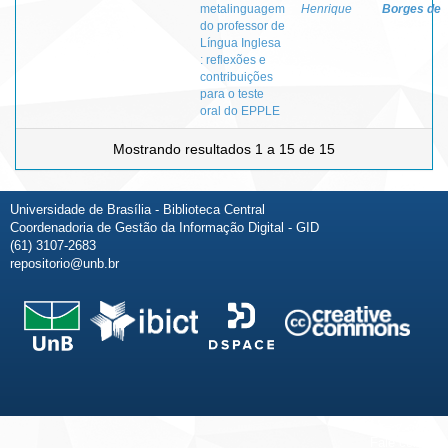
metalinguagem
Henrique
Borges de
do professor de
Língua Inglesa
: reflexões e
contribuições
para o teste
oral do EPPLE
Mostrando resultados 1 a 15 de 15
Universidade de Brasília - Biblioteca Central
Coordenadoria de Gestão da Informação Digital - GID
(61) 3107-2683
repositorio@unb.br
Fale conosco