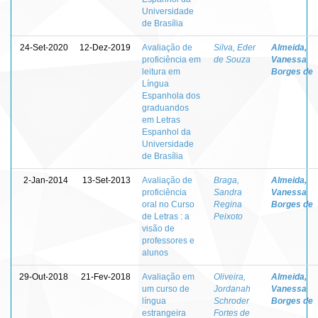
Universidade
de Brasília
24-Set-2020
12-Dez-2019
Avaliação de
Silva, Eder
Almeida,
proficiência em
de Souza
Vanessa
leitura em
Borges de
Língua
Espanhola dos
graduandos
em Letras
Espanhol da
Universidade
de Brasília
2-Jan-2014
13-Set-2013
Avaliação de
Braga,
Almeida,
proficiência
Sandra
Vanessa
oral no Curso
Regina
Borges de
de Letras : a
Peixoto
visão de
professores e
alunos
29-Out-2018
21-Fev-2018
Avaliação em
Oliveira,
Almeida,
um curso de
Jordanah
Vanessa
língua
Schroder
Borges de
estrangeira
Fortes de