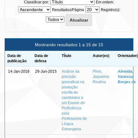
Classificar por:
Em ordem:
Resultados/Página
Registro(s):
Mostrando resultados 1 a 15 de 15
Data de
Data de
Título
Autor(es)
Orientador(
publicação
defesa
14-Jan-2016
29-Jun-2015
Análise da
Pires,
Almeida,
precisão
Jaqueline
Vanessa
gramatical na
Realina
Borges de
produção
escrita de
candidatos a
um Exame de
Proficiência
para
Professores de
Língua
Estrangeira