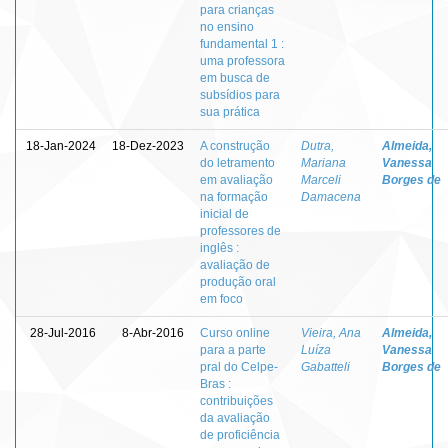
para crianças
no ensino
fundamental 1 :
uma professora
em busca de
subsídios para
sua prática
18-Jan-2024
18-Dez-2023
A construção
Dutra,
Almeida,
do letramento
Mariana
Vanessa
em avaliação
Marceli
Borges de
na formação
Damacena
inicial de
professores de
inglês :
avaliação de
produção oral
em foco
28-Jul-2016
8-Abr-2016
Curso online
Vieira, Ana
Almeida,
para a parte
Luíza
Vanessa
pral do Celpe-
Gabatteli
Borges de
Bras :
contribuições
da avaliação
de proficiência