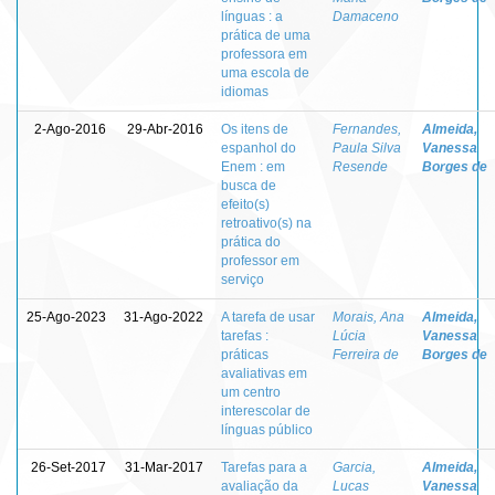
línguas : a
Damaceno
prática de uma
professora em
uma escola de
idiomas
2-Ago-2016
29-Abr-2016
Os itens de
Fernandes,
Almeida,
espanhol do
Paula Silva
Vanessa
Enem : em
Resende
Borges de
busca de
efeito(s)
retroativo(s) na
prática do
professor em
serviço
25-Ago-2023
31-Ago-2022
A tarefa de usar
Morais, Ana
Almeida,
tarefas :
Lúcia
Vanessa
práticas
Ferreira de
Borges de
avaliativas em
um centro
interescolar de
línguas público
26-Set-2017
31-Mar-2017
Tarefas para a
Garcia,
Almeida,
avaliação da
Lucas
Vanessa