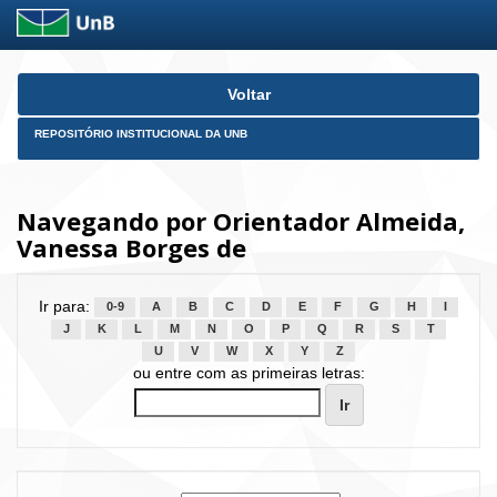
Skip
Voltar
navigation
REPOSITÓRIO INSTITUCIONAL DA UNB
Navegando por Orientador Almeida,
Vanessa Borges de
Ir para:
0-9
A
B
C
D
E
F
G
H
I
J
K
L
M
N
O
P
Q
R
S
T
U
V
W
X
Y
Z
ou entre com as primeiras letras: