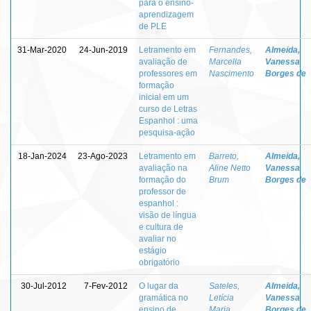
para o ensino-
aprendizagem
de PLE
31-Mar-2020
24-Jun-2019
Letramento em
Fernandes,
Almeida,
avaliação de
Marcella
Vanessa
professores em
Nascimento
Borges de
formação
inicial em um
curso de Letras
Espanhol : uma
pesquisa-ação
18-Jan-2024
23-Ago-2023
Letramento em
Barreto,
Almeida,
avaliação na
Aline Netto
Vanessa
formação do
Brum
Borges de
professor de
espanhol :
visão de língua
e cultura de
avaliar no
estágio
obrigatório
30-Jul-2012
7-Fev-2012
O lugar da
Sateles,
Almeida,
gramática no
Letícia
Vanessa
ensino de
Maria
Borges de