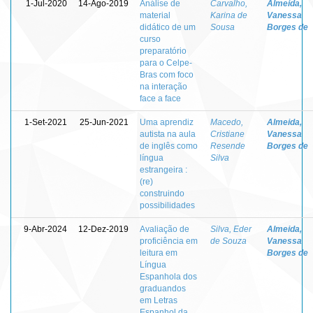
1-Jul-2020
14-Ago-2019
Análise de
Carvalho,
Almeida,
material
Karina de
Vanessa
didático de um
Sousa
Borges de
curso
preparatório
para o Celpe-
Bras com foco
na interação
face a face
1-Set-2021
25-Jun-2021
Uma aprendiz
Macedo,
Almeida,
autista na aula
Cristiane
Vanessa
de inglês como
Resende
Borges de
língua
Silva
estrangeira :
(re)
construindo
possibilidades
9-Abr-2024
12-Dez-2019
Avaliação de
Silva, Eder
Almeida,
proficiência em
de Souza
Vanessa
leitura em
Borges de
Língua
Espanhola dos
graduandos
em Letras
Espanhol da