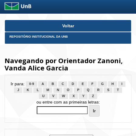
Skip
Voltar
navigation
REPOSITÓRIO INSTITUCIONAL DA UNB
Navegando por Orientador Zanoni,
Vanda Alice Garcia
Ir para:
0-9
A
B
C
D
E
F
G
H
I
J
K
L
M
N
O
P
Q
R
S
T
U
V
W
X
Y
Z
ou entre com as primeiras letras: