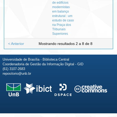
de edifícios
modernistas
em balanço
estrutural : um
estudo de caso
na Praça dos
Tribunais
Superiores
< Anterior
Mostrando resultados 2 a 8 de 8
Universidade de Brasília - Biblioteca Central
Coordenadoria de Gestão da Informação Digital - GID
(61) 3107-2683
repositorio@unb.br