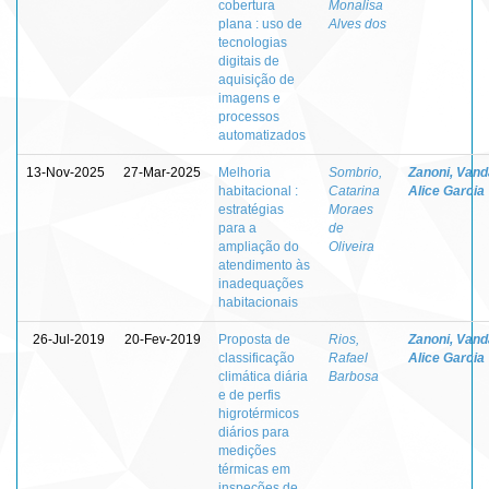
cobertura
Monalisa
plana : uso de
Alves dos
tecnologias
digitais de
aquisição de
imagens e
processos
automatizados
13-Nov-2025
27-Mar-2025
Melhoria
Sombrio,
Zanoni, Vand
habitacional :
Catarina
Alice Garcia
estratégias
Moraes
para a
de
ampliação do
Oliveira
atendimento às
inadequações
habitacionais
26-Jul-2019
20-Fev-2019
Proposta de
Rios,
Zanoni, Vand
classificação
Rafael
Alice Garcia
climática diária
Barbosa
e de perfis
higrotérmicos
diários para
medições
térmicas em
inspeções de