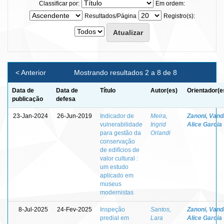
Classificar por:
Em ordem:
Resultados/Página
Registro(s):
< Anterior
Mostrando resultados 2 a 8 de 8
Data de
Data de
Título
Autor(es)
Orientador(e
publicação
defesa
23-Jan-2024
26-Jun-2019
Indicador de
Meira,
Zanoni, Vand
vulnerabilidade
Ingrid
Alice Garcia
para gestão da
Orlandi
conservação
de edifícios de
valor cultural :
um estudo
aplicado em
museus
modernistas
8-Jul-2025
24-Fev-2025
Inspeção
Santos,
Zanoni, Vand
predial em
Lara
Alice Garcia