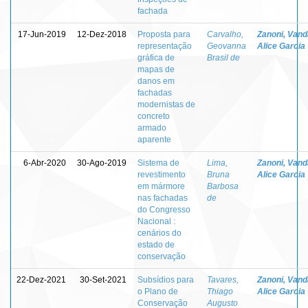
fachada
17-Jun-2019
12-Dez-2018
Proposta para
Carvalho,
Zanoni, Vand
representação
Geovanna
Alice Garcia
gráfica de
Brasil de
mapas de
danos em
fachadas
modernistas de
concreto
armado
aparente
6-Abr-2020
30-Ago-2019
Sistema de
Lima,
Zanoni, Vand
revestimento
Bruna
Alice Garcia
em mármore
Barbosa
nas fachadas
de
do Congresso
Nacional :
cenários do
estado de
conservação
22-Dez-2021
30-Set-2021
Subsídios para
Tavares,
Zanoni, Vand
o Plano de
Thiago
Alice Garcia
Conservação
Augusto