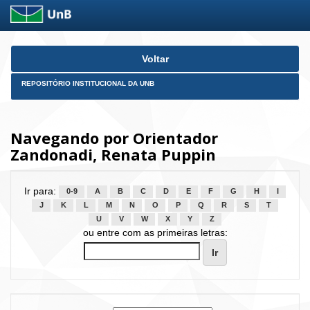
Skip
Voltar
navigation
REPOSITÓRIO INSTITUCIONAL DA UNB
Navegando por Orientador
Zandonadi, Renata Puppin
Ir para:
0-9
A
B
C
D
E
F
G
H
I
J
K
L
M
N
O
P
Q
R
S
T
U
V
W
X
Y
Z
ou entre com as primeiras letras: