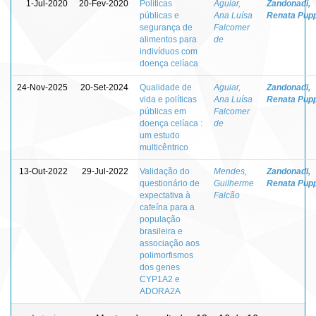
1-Jul-2020
20-Fev-2020
Políticas
Aguiar,
Zandonadi,
públicas e
Ana Luísa
Renata Pup
segurança de
Falcomer
alimentos para
de
indivíduos com
doença celíaca
24-Nov-2025
20-Set-2024
Qualidade de
Aguiar,
Zandonadi,
vida e políticas
Ana Luísa
Renata Pup
públicas em
Falcomer
doença celíaca :
de
um estudo
multicêntrico
13-Out-2022
29-Jul-2022
Validação do
Mendes,
Zandonadi,
questionário de
Guilherme
Renata Pup
expectativa à
Falcão
cafeína para a
população
brasileira e
associação aos
polimorfismos
dos genes
CYP1A2 e
ADORA2A