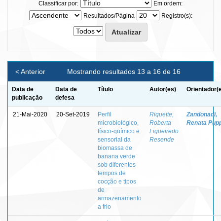
Classificar por:
Em ordem:
Resultados/Página
Registro(s):
< Anterior
Mostrando resultados 13 a 16 de 16
Data de
Data de
Título
Autor(es)
Orientador(
publicação
defesa
21-Mai-2020
20-Set-2019
Perfil
Riquette,
Zandonadi,
microbiológico,
Roberta
Renata Pup
físico-químico e
Figueiredo
sensorial da
Resende
biomassa de
banana verde
sob diferentes
tempos de
cocção e tipos
de
armazenamento
a frio