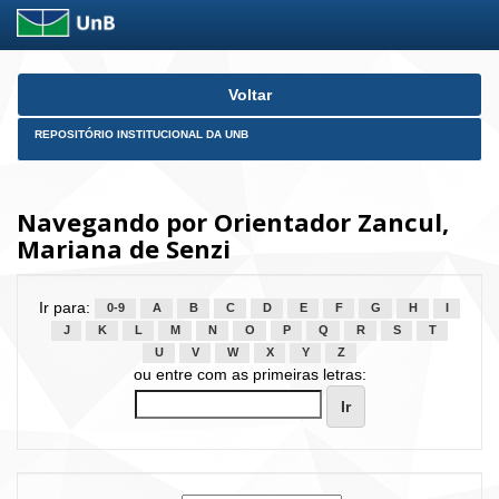
Skip
Voltar
navigation
REPOSITÓRIO INSTITUCIONAL DA UNB
Navegando por Orientador Zancul,
Mariana de Senzi
Ir para:
0-9
A
B
C
D
E
F
G
H
I
J
K
L
M
N
O
P
Q
R
S
T
U
V
W
X
Y
Z
ou entre com as primeiras letras: