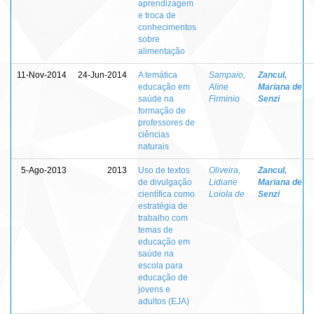
aprendizagem
e troca de
conhecimentos
sobre
alimentação
11-Nov-2014
24-Jun-2014
A temática
Sampaio,
Zancul,
educação em
Aline
Mariana de
saúde na
Firminio
Senzi
formação de
professores de
ciências
naturais
5-Ago-2013
2013
Uso de textos
Oliveira,
Zancul,
de divulgação
Lidiane
Mariana de
científica como
Loiola de
Senzi
estratégia de
trabalho com
temas de
educação em
saúde na
escola para
educação de
jovens e
adultos (EJA)