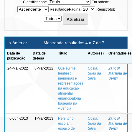
Classificar por:
Em ordem:
Resultados/Página
Registro(s):
< Anterior
Mostrando resultados 4 a 7 de 7
Data de
Data de
Título
Autor(es)
Orientador(es
publicação
defesa
24-Mai-2022
8-Mar-2022
Que eu me
Costa,
Zancul,
lembre :
Sueli da
Mariana de
memórias e
Silva
Senzi
representações
na educação
alimentar
emancipatória
baseada na
vivência
6-Jun-2013
1-Mar-2013
Refeitório
Costa,
Zancul,
escolar :
Sueli da
Mariana de
espaço de
Silva
Senzi