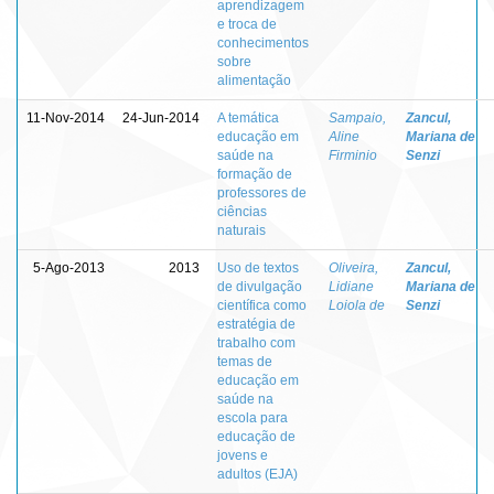
aprendizagem
e troca de
conhecimentos
sobre
alimentação
11-Nov-2014
24-Jun-2014
A temática
Sampaio,
Zancul,
educação em
Aline
Mariana de
saúde na
Firminio
Senzi
formação de
professores de
ciências
naturais
5-Ago-2013
2013
Uso de textos
Oliveira,
Zancul,
de divulgação
Lidiane
Mariana de
científica como
Loiola de
Senzi
estratégia de
trabalho com
temas de
educação em
saúde na
escola para
educação de
jovens e
adultos (EJA)