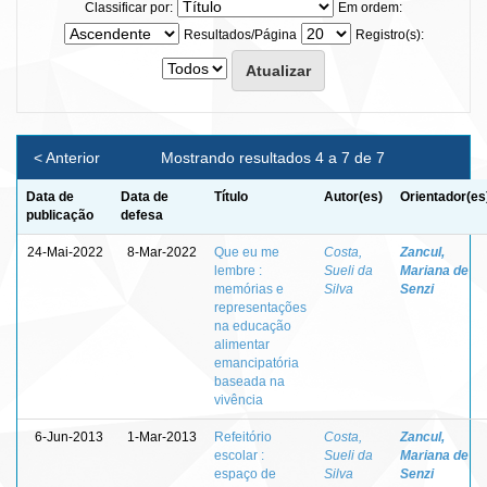
Classificar por:
Em ordem:
Resultados/Página
Registro(s):
< Anterior
Mostrando resultados 4 a 7 de 7
Data de
Data de
Título
Autor(es)
Orientador(es
publicação
defesa
24-Mai-2022
8-Mar-2022
Que eu me
Costa,
Zancul,
lembre :
Sueli da
Mariana de
memórias e
Silva
Senzi
representações
na educação
alimentar
emancipatória
baseada na
vivência
6-Jun-2013
1-Mar-2013
Refeitório
Costa,
Zancul,
escolar :
Sueli da
Mariana de
espaço de
Silva
Senzi