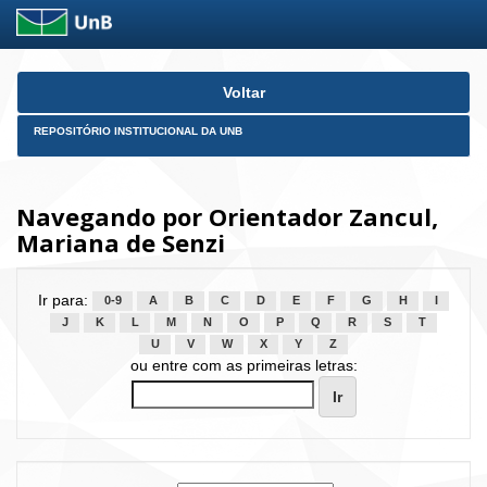
Skip
Voltar
navigation
REPOSITÓRIO INSTITUCIONAL DA UNB
Navegando por Orientador Zancul,
Mariana de Senzi
Ir para:
0-9
A
B
C
D
E
F
G
H
I
J
K
L
M
N
O
P
Q
R
S
T
U
V
W
X
Y
Z
ou entre com as primeiras letras: