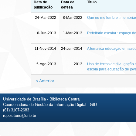
Data de
Data de
Título
publicação
defesa
24-Mai-2022
8-Mar-2022
Que eu me lembre : memórias
6-Jun-2013
1-Mar-2013
Refeitório escolar : espaço 
11-Nov-2014
24-Jun-2014
A temática educação em saúde
5-Ago-2013
2013
Uso de textos de divulgação 
escola para educação de jove
< Anterior
Universidade de Brasília - Biblioteca Central
Coordenadoria de Gestão da Informação Digital - GID
(61) 3107-2683
repositorio@unb.br