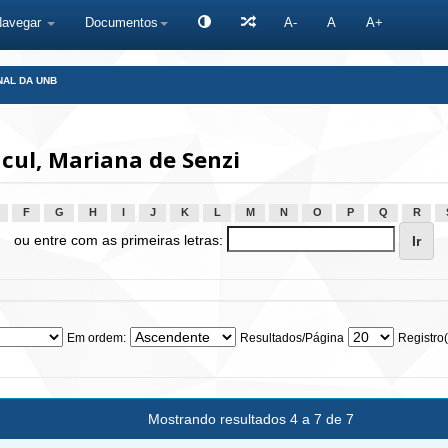
Navegar
Documentos
A-
A
A+
NAL DA UNB
cul, Mariana de Senzi
F
G
H
I
J
K
L
M
N
O
P
Q
R
ou entre com as primeiras letras:
Em ordem:
Resultados/Página
Registro(
Mostrando resultados 4 a 7 de 7