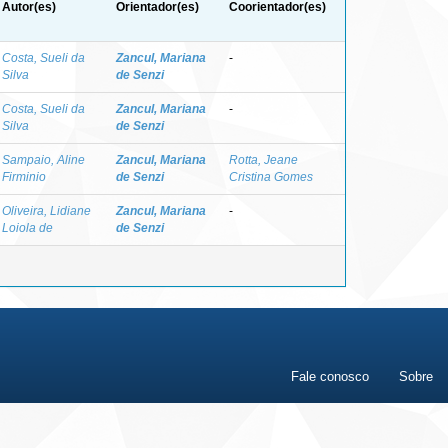
Autor(es)
Orientador(es)
Coorientador(es)
Costa, Sueli da
Zancul, Mariana
-
Silva
de Senzi
Costa, Sueli da
Zancul, Mariana
-
Silva
de Senzi
Sampaio, Aline
Zancul, Mariana
Rotta, Jeane
Firminio
de Senzi
Cristina Gomes
Oliveira, Lidiane
Zancul, Mariana
-
Loiola de
de Senzi
Fale conosco
Sobre