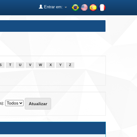
Entrar em:
S
T
U
V
W
X
Y
Z
s):