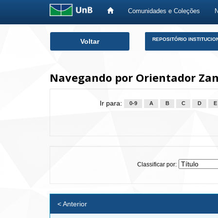
Comunidades e Coleções
Skip
REPOSITÓRIO INSTITUCIO
Voltar
navigation
Navegando por Orientador Zan
Ir para:
0-9
A
B
C
D
E
Classificar por:
< Anterior