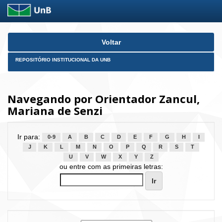
Skip
Voltar
navigation
REPOSITÓRIO INSTITUCIONAL DA UNB
Navegando por Orientador Zancul,
Mariana de Senzi
Ir para:
0-9
A
B
C
D
E
F
G
H
I
J
K
L
M
N
O
P
Q
R
S
T
U
V
W
X
Y
Z
ou entre com as primeiras letras: