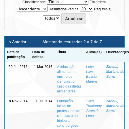
Classificar por:
Em ordem:
Resultados/Página
Registro(s):
< Anterior
Mostrando resultados 2 a 7 de 7
Data de
Data de
Título
Autor(es)
Orientador(es
publicação
defesa
30-Jul-2016
1-Mar-2016
A educação
Leite,
Zancul,
alimentar no
Lays
Mariana de
ensino de
Batista
Senzi
ciências : o
Martins
caso das dietas
alimentares
18-Nov-2014
7-Jul-2014
Formação
Silva,
Zancul,
inicial de
Thatianny
Mariana de
professores de
Alves de
Senzi
ciências e de
Lima
biologia :
contribuições