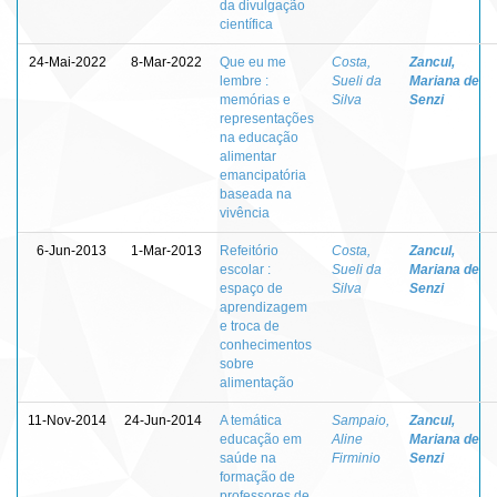
da divulgação
científica
24-Mai-2022
8-Mar-2022
Que eu me
Costa,
Zancul,
lembre :
Sueli da
Mariana de
memórias e
Silva
Senzi
representações
na educação
alimentar
emancipatória
baseada na
vivência
6-Jun-2013
1-Mar-2013
Refeitório
Costa,
Zancul,
escolar :
Sueli da
Mariana de
espaço de
Silva
Senzi
aprendizagem
e troca de
conhecimentos
sobre
alimentação
11-Nov-2014
24-Jun-2014
A temática
Sampaio,
Zancul,
educação em
Aline
Mariana de
saúde na
Firminio
Senzi
formação de
professores de