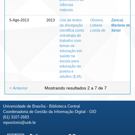
ciências
naturais
5-Ago-2013
2013
Uso de textos
Oliveira,
Zancul,
de divulgação
Lidiane
Mariana de
científica como
Loiola de
Senzi
estratégia de
trabalho com
temas de
educação em
saúde na
escola para
educação de
jovens e
adultos (EJA)
< Anterior
Mostrando resultados 2 a 7 de 7
Universidade de Brasília - Biblioteca Central
Coordenadoria de Gestão da Informação Digital - GID
(61) 3107-2683
repositorio@unb.br