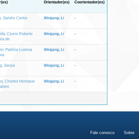
r(es)
Orientador(es)
Coorientador(es)
a, Sandro Carlos
Weigang, Li
-
ida, Cícero Roberto
Weigang, Li
-
ira de
ro, Patrícia Lustosa
Weigang, Li
-
ura
g, Jianya
Weigang, Li
-
os, Charles Henrique
Weigang, Li
-
alves
Fale conosco
Sobre