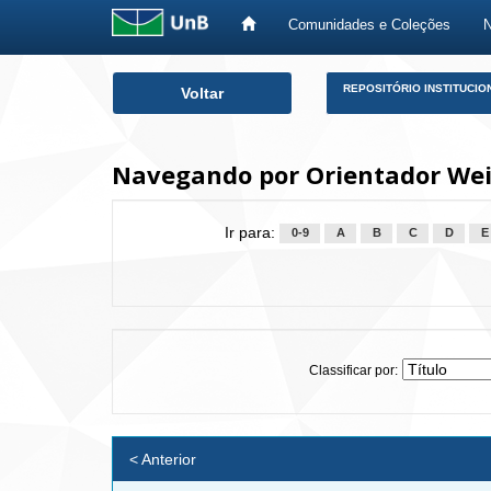
Comunidades e Coleções
Skip
REPOSITÓRIO INSTITUCIO
Voltar
navigation
Navegando por Orientador Wei
Ir para:
0-9
A
B
C
D
E
Classificar por:
< Anterior