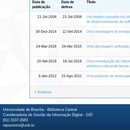
Data de
Data de
Título
publicação
defesa
21-Jul-2008
21-Jul-2008
Um modelo baseado em intel
de desenvolvimento de sof
30-Dez-2014
11-Set-2014
Uma abordagem de tomada d
24-Mar-2016
24-Abr-2015
Uma abordagem unificada p
20-Set-2016
18-Jul-2016
Uma investigação de relac
eletrônico utilizando teoria
3-Jan-2012
15-Ago-2011
Uma proposta de modelage
< Anterior
Universidade de Brasília - Biblioteca Central
Coordenadoria de Gestão da Informação Digital - GID
(61) 3107-2683
repositorio@unb.br