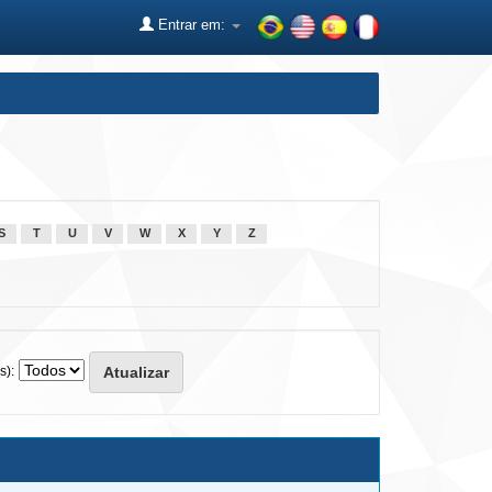
Entrar em:
S
T
U
V
W
X
Y
Z
s):