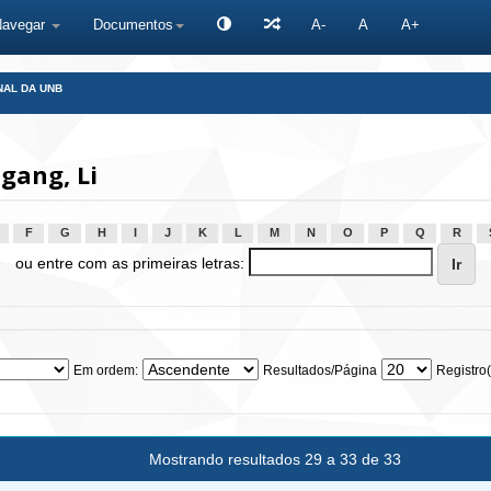
Navegar
Documentos
A-
A
A+
NAL DA UNB
gang, Li
F
G
H
I
J
K
L
M
N
O
P
Q
R
ou entre com as primeiras letras:
Em ordem:
Resultados/Página
Registro(
Mostrando resultados 29 a 33 de 33