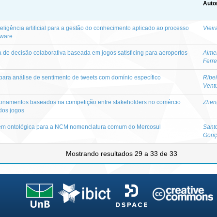
Auto
igência artificial para a gestão do conhecimento aplicado ao processo
Vieir
tware
e decisão colaborativa baseada em jogos satisficing para aeroportos
Alme
Ferre
ara análise de sentimento de tweets com domínio específico
Ribei
Vent
ionamentos baseados na competição entre stakeholders no comércio
Zhen
 dos jogos
m ontológica para a NCM nomenclatura comum do Mercosul
Sant
Gonç
Mostrando resultados 29 a 33 de 33