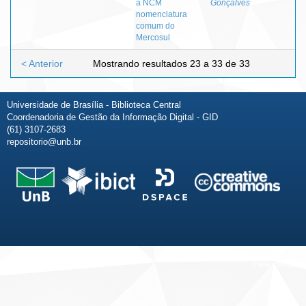
a NCM
Gonçalves
nomenclatura
comum do
Mercosul
< Anterior
Mostrando resultados 23 a 33 de 33
Universidade de Brasília - Biblioteca Central
Coordenadoria de Gestão da Informação Digital - GID
(61) 3107-2683
repositorio@unb.br
Fale conosco
Sobre