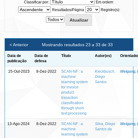
Classificar por:
Em ordem:
Resultados/Página
Registro(s):
< Anterior
Mostrando resultados 23 a 33 de 33
Data de
Data de
Título
Autor(es)
Orientado
publicação
defesa
25-Out-2023
8-Dez-2022
SCAN-NF : a
Kieckbusch,
Weigang, 
machine
Diego
learning system
Santos
for invoice
product
trasaction
classification
through short-
text processing
13-Ago-2024
8-Dez-2022
SCAN-NF : a
Silva, Diego
Weigang, 
machine
Santos da
learning system