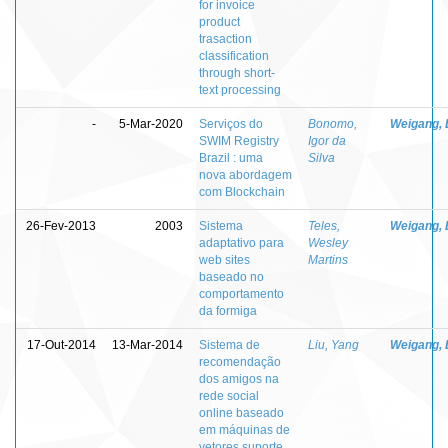
for invoice
product
trasaction
classification
through short-
text processing
-
5-Mar-2020
Serviços do
Bonomo,
Weigang, 
SWIM Registry
Igor da
Brazil : uma
Silva
nova abordagem
com Blockchain
26-Fev-2013
2003
Sistema
Teles,
Weigang, 
adaptativo para
Wesley
web sites
Martins
baseado no
comportamento
da formiga
17-Out-2014
13-Mar-2014
Sistema de
Liu, Yang
Weigang, 
recomendação
dos amigos na
rede social
online baseado
em máquinas de
vetores suporte