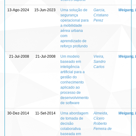
13-Ago-2024
15-Jun-2023
Uma solução de
Garcia,
Weigang, 
segurança
Cristiano
operacional para
Perez
a mobilidade
aérea urbana
com
aprendizado de
reforço profundo
21-Jul-2008
21-Jul-2008
Um modelo
Vieira,
Weigang, 
baseado em
Sandro
inteligência
Carlos
artificial para a
gestão do
conhecimento
aplicado ao
processo de
desenvolvimento
de software
30-Dez-2014
11-Set-2014
Uma abordagem
Almeida,
Weigang, 
de tomada de
Cícero
decisão
Roberto
colaborativa
Ferreira de
baseada em