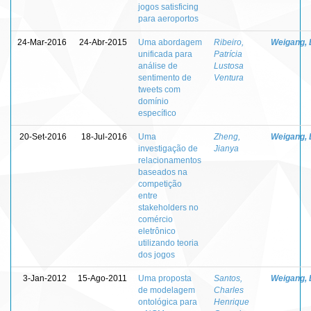
jogos satisficing
para aeroportos
24-Mar-2016
24-Abr-2015
Uma abordagem
Ribeiro,
Weigang, 
unificada para
Patrícia
análise de
Lustosa
sentimento de
Ventura
tweets com
domínio
específico
20-Set-2016
18-Jul-2016
Uma
Zheng,
Weigang, 
investigação de
Jianya
relacionamentos
baseados na
competição
entre
stakeholders no
comércio
eletrônico
utilizando teoria
dos jogos
3-Jan-2012
15-Ago-2011
Uma proposta
Santos,
Weigang, 
de modelagem
Charles
ontológica para
Henrique