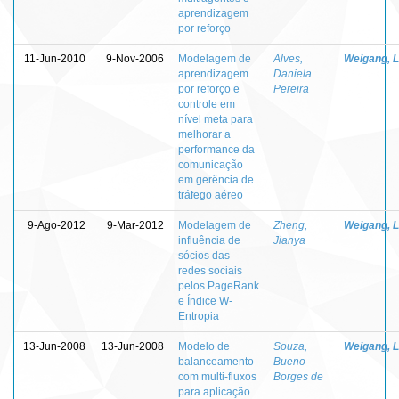
aprendizagem
por reforço
11-Jun-2010
9-Nov-2006
Modelagem de
Alves,
Weigang, L
aprendizagem
Daniela
por reforço e
Pereira
controle em
nível meta para
melhorar a
performance da
comunicação
em gerência de
tráfego aéreo
9-Ago-2012
9-Mar-2012
Modelagem de
Zheng,
Weigang, L
influência de
Jianya
sócios das
redes sociais
pelos PageRank
e Índice W-
Entropia
13-Jun-2008
13-Jun-2008
Modelo de
Souza,
Weigang, L
balanceamento
Bueno
com multi-fluxos
Borges de
para aplicação