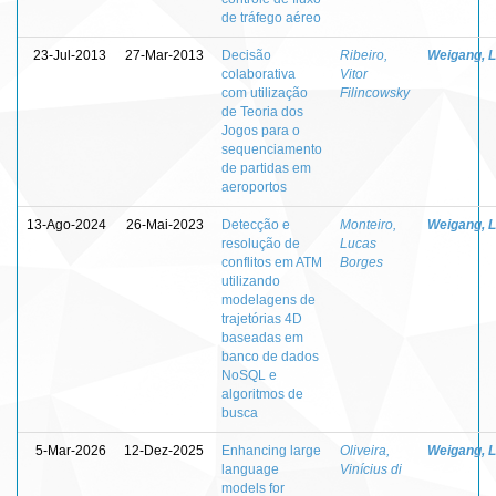
de tráfego aéreo
23-Jul-2013
27-Mar-2013
Decisão
Ribeiro,
Weigang, L
colaborativa
Vitor
com utilização
Filincowsky
de Teoria dos
Jogos para o
sequenciamento
de partidas em
aeroportos
13-Ago-2024
26-Mai-2023
Detecção e
Monteiro,
Weigang, L
resolução de
Lucas
conflitos em ATM
Borges
utilizando
modelagens de
trajetórias 4D
baseadas em
banco de dados
NoSQL e
algoritmos de
busca
5-Mar-2026
12-Dez-2025
Enhancing large
Oliveira,
Weigang, L
language
Vinícius di
models for