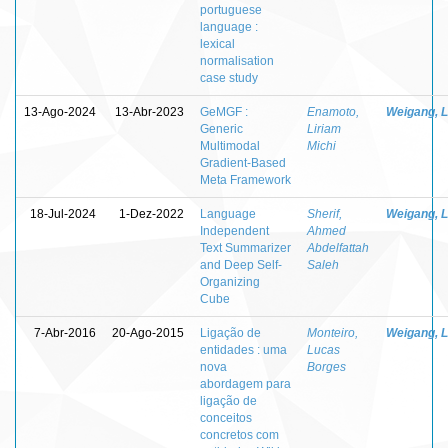
portuguese
language :
lexical
normalisation
case study
13-Ago-2024
13-Abr-2023
GeMGF :
Enamoto,
Weigang, L
Generic
Liriam
Multimodal
Michi
Gradient-Based
Meta Framework
18-Jul-2024
1-Dez-2022
Language
Sherif,
Weigang, L
Independent
Ahmed
Text Summarizer
Abdelfattah
and Deep Self-
Saleh
Organizing
Cube
7-Abr-2016
20-Ago-2015
Ligação de
Monteiro,
Weigang, L
entidades : uma
Lucas
nova
Borges
abordagem para
ligação de
conceitos
concretos com