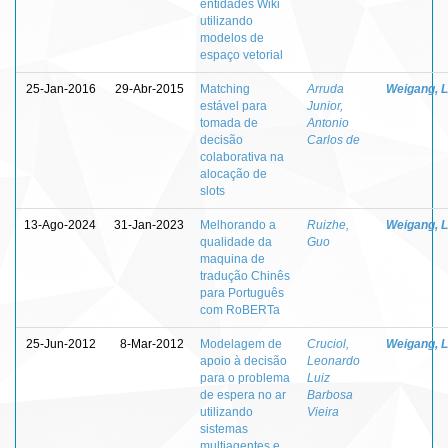
entidades Wiki
utilizando
modelos de
espaço vetorial
25-Jan-2016
29-Abr-2015
Matching
Arruda
Weigang, L
estável para
Junior,
tomada de
Antonio
decisão
Carlos de
colaborativa na
alocação de
slots
13-Ago-2024
31-Jan-2023
Melhorando a
Ruizhe,
Weigang, L
qualidade da
Guo
maquina de
tradução Chinês
para Português
com RoBERTa
25-Jun-2012
8-Mar-2012
Modelagem de
Cruciol,
Weigang, L
apoio à decisão
Leonardo
para o problema
Luiz
de espera no ar
Barbosa
utilizando
Vieira
sistemas
multiagentes e