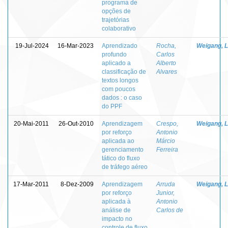
programa de
opções de
trajetórias
colaborativo
19-Jul-2024
16-Mar-2023
Aprendizado
Rocha,
Weigang, L
profundo
Carlos
aplicado a
Alberto
classificação de
Alvares
textos longos
com poucos
dados : o caso
do PPF
20-Mai-2011
26-Out-2010
Aprendizagem
Crespo,
Weigang, L
por reforço
Antonio
aplicada ao
Márcio
gerenciamento
Ferreira
tático do fluxo
de tráfego aéreo
17-Mar-2011
8-Dez-2009
Aprendizagem
Arruda
Weigang, L
por reforço
Junior,
aplicada à
Antonio
análise de
Carlos de
impacto no
controle de fluxo