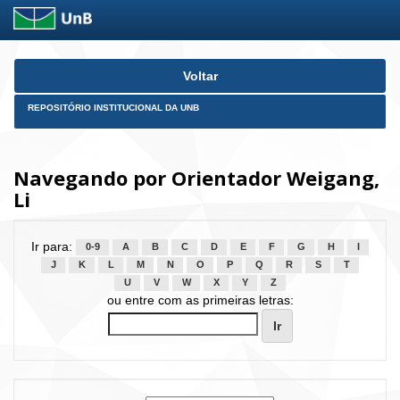
Skip
Voltar
navigation
REPOSITÓRIO INSTITUCIONAL DA UNB
Navegando por Orientador Weigang,
Li
Ir para:
0-9
A
B
C
D
E
F
G
H
I
J
K
L
M
N
O
P
Q
R
S
T
U
V
W
X
Y
Z
ou entre com as primeiras letras: