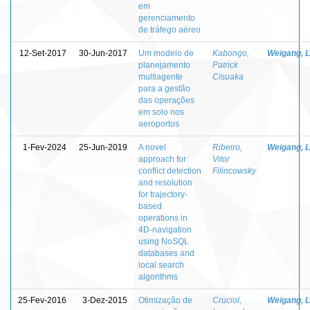
em
gerenciamento
de tráfego aéreo
12-Set-2017
30-Jun-2017
Um modelo de
Kabongo,
Weigang, L
planejamento
Patrick
multiagente
Cisuaka
para a gestão
das operações
em solo nos
aeroportos
1-Fev-2024
25-Jun-2019
A novel
Ribeiro,
Weigang, L
approach for
Vitor
conflict detection
Filincowsky
and resolution
for trajectory-
based
operations in
4D-navigation
using NoSQL
databases and
local search
algorithms
25-Fev-2016
3-Dez-2015
Otimização de
Cruciol,
Weigang, L