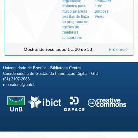
negociação
Leonardo
dinâmica para
Luiz
múltiplas áreas
Barbosa
restritas de fluxo
Vieira
no programa de
opções de
trajetórias
colaborativo
Mostrando resultados 1 a 20 de 33
Próximo >
Universidade de Brasília - Biblioteca Central
Coordenadoria de Gestão da Informação Digital - GID
(61) 3107-2683
repositorio@unb.br