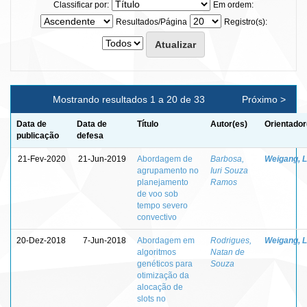
Classificar por:
Em ordem:
Resultados/Página
Registro(s):
Mostrando resultados 1 a 20 de 33
Próximo >
Data de
Data de
Título
Autor(es)
Orientador
publicação
defesa
21-Fev-2020
21-Jun-2019
Abordagem de
Barbosa,
Weigang, L
agrupamento no
Iuri Souza
planejamento
Ramos
de voo sob
tempo severo
convectivo
20-Dez-2018
7-Jun-2018
Abordagem em
Rodrigues,
Weigang, L
algoritmos
Natan de
genéticos para
Souza
otimização da
alocação de
slots no