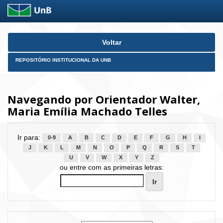
Skip
Voltar
navigation
REPOSITÓRIO INSTITUCIONAL DA UNB
Navegando por Orientador Walter,
Maria Emília Machado Telles
Ir para:
0-9
A
B
C
D
E
F
G
H
I
J
K
L
M
N
O
P
Q
R
S
T
U
V
W
X
Y
Z
ou entre com as primeiras letras: