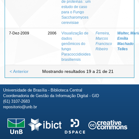
de proteínas : um
estudo de caso
para o Fungo
Saccharomyces
cerevisiae
7-Dez-2009
2006
Visualização de
Ferreira,
Walter, Mari
dados
Marcos
Emília
genômicos do
Francisco
Machado
fungo
Ribeiro
Telles
Paracoccidioides
brasiliensis
< Anterior
Mostrando resultados 19 a 21 de 21
Universidade de Brasília - Biblioteca Central
Coordenadoria de Gestão da Informação Digital - GID
(61) 3107-2683
repositorio@unb.br