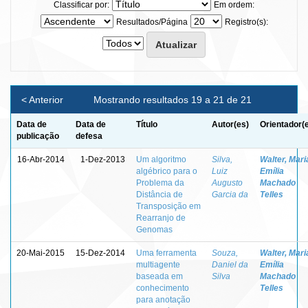
Classificar por:
Em ordem:
Resultados/Página
Registro(s):
< Anterior
Mostrando resultados 19 a 21 de 21
Data de
Data de
Título
Autor(es)
Orientador(
publicação
defesa
16-Abr-2014
1-Dez-2013
Um algoritmo
Silva,
Walter, Mari
algébrico para o
Luiz
Emília
Problema da
Augusto
Machado
Distância de
Garcia da
Telles
Transposição em
Rearranjo de
Genomas
20-Mai-2015
15-Dez-2014
Uma ferramenta
Souza,
Walter, Mari
multiagente
Daniel da
Emília
baseada em
Silva
Machado
conhecimento
Telles
para anotação