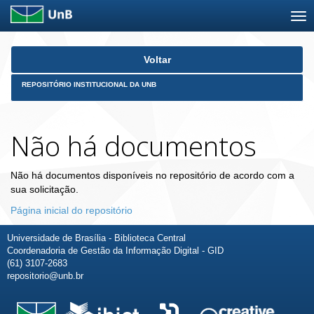
Skip
Voltar
navigation
REPOSITÓRIO INSTITUCIONAL DA UNB
Não há documentos
Não há documentos disponíveis no repositório de acordo com a
sua solicitação.
Página inicial do repositório
Universidade de Brasília - Biblioteca Central
Coordenadoria de Gestão da Informação Digital - GID
(61) 3107-2683
repositorio@unb.br