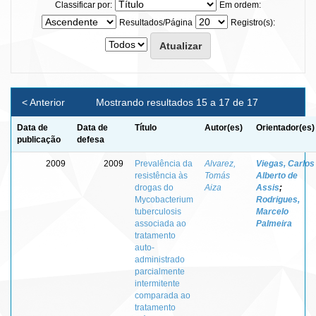
Classificar por:
Em ordem:
Resultados/Página
Registro(s):
< Anterior
Mostrando resultados 15 a 17 de 17
Data de
Data de
Título
Autor(es)
Orientador(es)
publicação
defesa
2009
2009
Prevalência da
Alvarez,
Viegas, Carlos
resistência às
Tomás
Alberto de
drogas do
Aiza
Assis
;
Mycobacterium
Rodrigues,
tuberculosis
Marcelo
associada ao
Palmeira
tratamento
auto-
administrado
parcialmente
intermitente
comparada ao
tratamento