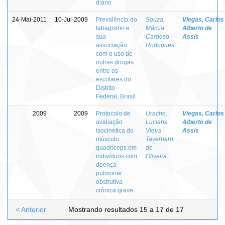
diário
24-Mai-2011
10-Jul-2009
Prevalência do
Souza,
Viegas, Carlos
tabagismo e
Márcia
Alberto de
sua
Cardoso
Assis
associação
Rodrigues
com o uso de
outras drogas
entre os
escolares do
Distrito
Federal, Brasil
2009
2009
Protocolo de
Urache,
Viegas, Carlos
avaliação
Luciana
Alberto de
isocinética do
Vieira
Assis
músculo
Tavernard
quadríceps em
de
indivíduos com
Oliveira
doença
pulmonar
obstrutiva
crônica grave
< Anterior
Mostrando resultados 15 a 17 de 17