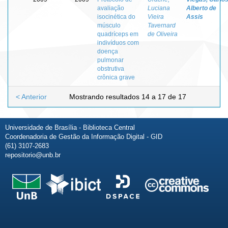
avaliação
Luciana
Alberto de
isocinética do
Vieira
Assis
músculo
Tavernard
quadríceps em
de Oliveira
indivíduos com
doença
pulmonar
obstrutiva
crônica grave
< Anterior
Mostrando resultados 14 a 17 de 17
Universidade de Brasília - Biblioteca Central
Coordenadoria de Gestão da Informação Digital - GID
(61) 3107-2683
repositorio@unb.br