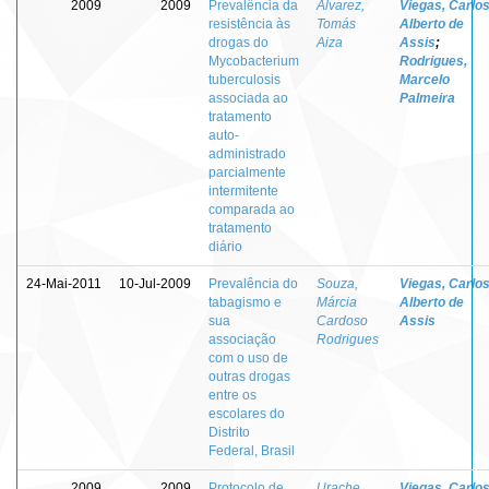
2009
2009
Prevalência da
Alvarez,
Viegas, Carlo
resistência às
Tomás
Alberto de
drogas do
Aiza
Assis
;
Mycobacterium
Rodrigues,
tuberculosis
Marcelo
associada ao
Palmeira
tratamento
auto-
administrado
parcialmente
intermitente
comparada ao
tratamento
diário
24-Mai-2011
10-Jul-2009
Prevalência do
Souza,
Viegas, Carlo
tabagismo e
Márcia
Alberto de
sua
Cardoso
Assis
associação
Rodrigues
com o uso de
outras drogas
entre os
escolares do
Distrito
Federal, Brasil
2009
2009
Protocolo de
Urache,
Viegas, Carlo