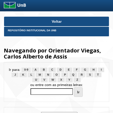
Skip
Voltar
navigation
REPOSITÓRIO INSTITUCIONAL DA UNB
Navegando por Orientador Viegas,
Carlos Alberto de Assis
Ir para:
0-9
A
B
C
D
E
F
G
H
I
J
K
L
M
N
O
P
Q
R
S
T
U
V
W
X
Y
Z
ou entre com as primeiras letras: