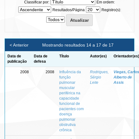
Classificar por:
Em ordem:
Resultados/Página
Registro(s):
< Anterior
Mostrando resultados 14 a 17 de 17
Data de
Data de
Título
Autor(es)
Orientador(es
publicação
defesa
2008
2008
Influência da
Rodrigues,
Viegas, Carlo
função
Sérgio
Alberto de
pulmonar
Leite
Assis
muscular
periférica na
capacidade
funcional de
pacientes com
doença
pulmonar
obstrutiva
crônica