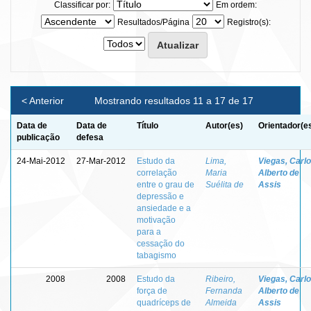
Classificar por:
Em ordem:
Resultados/Página
Registro(s):
< Anterior
Mostrando resultados 11 a 17 de 17
Data de
Data de
Título
Autor(es)
Orientador(e
publicação
defesa
24-Mai-2012
27-Mar-2012
Estudo da
Lima,
Viegas, Carl
correlação
Maria
Alberto de
entre o grau de
Suélita de
Assis
depressão e
ansiedade e a
motivação
para a
cessação do
tabagismo
2008
2008
Estudo da
Ribeiro,
Viegas, Carl
força de
Fernanda
Alberto de
quadríceps de
Almeida
Assis