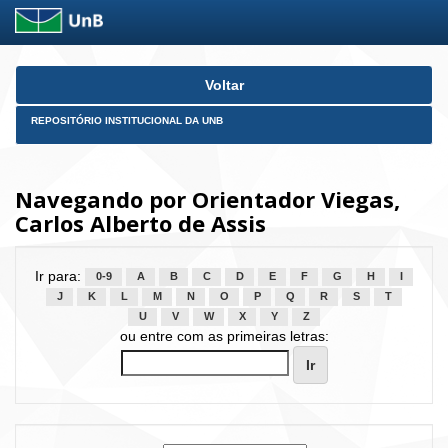
Skip
Voltar
navigation
REPOSITÓRIO INSTITUCIONAL DA UNB
Navegando por Orientador Viegas,
Carlos Alberto de Assis
Ir para:
0-9
A
B
C
D
E
F
G
H
I
J
K
L
M
N
O
P
Q
R
S
T
U
V
W
X
Y
Z
ou entre com as primeiras letras: