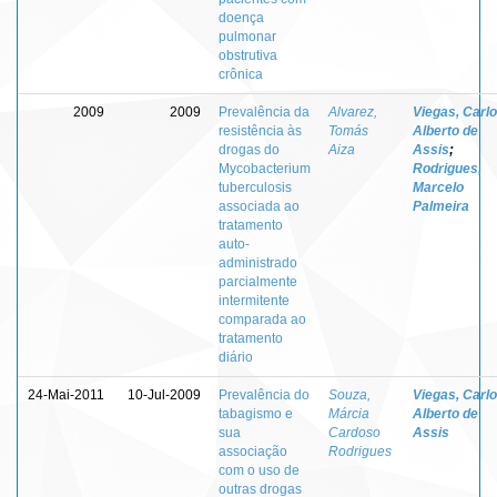
doença
pulmonar
obstrutiva
crônica
2009
2009
Prevalência da
Alvarez,
Viegas, Carl
resistência às
Tomás
Alberto de
drogas do
Aiza
Assis
;
Mycobacterium
Rodrigues,
tuberculosis
Marcelo
associada ao
Palmeira
tratamento
auto-
administrado
parcialmente
intermitente
comparada ao
tratamento
diário
24-Mai-2011
10-Jul-2009
Prevalência do
Souza,
Viegas, Carl
tabagismo e
Márcia
Alberto de
sua
Cardoso
Assis
associação
Rodrigues
com o uso de
outras drogas