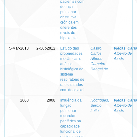
pacientes com
doença
pulmonar
obstrutiva
crônica em
diferentes
níveis de
hipoxemia
5-Mar-2013
2-Out-2012
Estudo das
Castro,
Viegas, Carl
propriedades
Carlos
Alberto de
mecânicas e
Alberto
Assis
análise
Carneiro
histológica do
Rangel de
sistema
respiratório de
ratos tratados
com docetaxel
2008
2008
Influência da
Rodrigues,
Viegas, Carl
função
Sérgio
Alberto de
pulmonar
Leite
Assis
muscular
periférica na
capacidade
funcional de
pacientes com