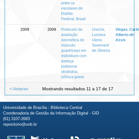
entre os
escolares do
Distrito
Federal, Brasil
2009
2009
Protocolo de
Urache,
Viegas, Carl
avaliação
Luciana
Alberto de
isocinética do
Vieira
Assis
músculo
Tavernard
quadríceps em
de Oliveira
indivíduos com
doença
pulmonar
obstrutiva
crônica grave
< Anterior
Mostrando resultados 11 a 17 de 17
Universidade de Brasília - Biblioteca Central
Coordenadoria de Gestão da Informação Digital - GID
(61) 3107-2683
repositorio@unb.br