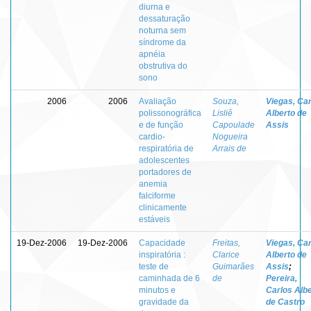
diurna e
dessaturação
noturna sem
síndrome da
apnéia
obstrutiva do
sono
2006
2006
Avaliação
Souza,
Viegas, Ca
polissonográfica
Lisliê
Alberto de
e de função
Capoulade
Assis
cardio-
Nogueira
respiratória de
Arrais de
adolescentes
portadores de
anemia
falciforme
clinicamente
estáveis
19-Dez-2006
19-Dez-2006
Capacidade
Freitas,
Viegas, Ca
inspiratória :
Clarice
Alberto de
teste de
Guimarães
Assis
;
caminhada de 6
de
Pereira,
minutos e
Carlos Alb
gravidade da
de Castro