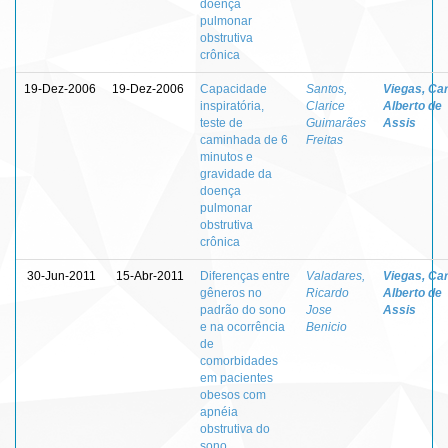
doença
pulmonar
obstrutiva
crônica
19-Dez-2006
19-Dez-2006
Capacidade
Santos,
Viegas, Ca
inspiratória,
Clarice
Alberto de
teste de
Guimarães
Assis
caminhada de 6
Freitas
minutos e
gravidade da
doença
pulmonar
obstrutiva
crônica
30-Jun-2011
15-Abr-2011
Diferenças entre
Valadares,
Viegas, Ca
gêneros no
Ricardo
Alberto de
padrão do sono
Jose
Assis
e na ocorrência
Benicio
de
comorbidades
em pacientes
obesos com
apnéia
obstrutiva do
sono