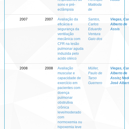
sono e pré-
Mattioda
eclâmpsia
de
2007
2007
Avaliação da
Santos,
Viegas, Ca
eficácia e
Carlos
Alberto de
segurança da
Eduardo
Assis
ventilação
Ventura
mecânica com
Gaio dos
CFR na lesão
pulmonar aguda
induzida pelo
acido oléico
2008
2008
Avaliação
Müller,
Viegas, Ca
muscular e
Paulo de
Alberto de
capacidade de
Tarso
Assis
;
Nede
exercício em
Guerrero
José Alber
pacientes com
doença
pulmonar
obstrutiva
crônica
leve/moderado
com
normoxemia ou
hipoxemia leve