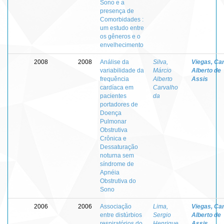
Sono e a
presença de
Comorbidades :
um estudo entre
os gêneros e o
envelhecimento
2008
2008
Análise da
Silva,
Viegas, Ca
variabilidade da
Márcio
Alberto de
frequência
Alberto
Assis
cardíaca em
Carvalho
pacientes
da
portadores de
Doença
Pulmonar
Obstrutiva
Crônica e
Dessaturação
noturna sem
síndrome de
Apnéia
Obstrutiva do
Sono
2006
2006
Associação
Lima,
Viegas, Ca
entre distúrbios
Sergio
Alberto de
respiratórios do
Henrique
Assis