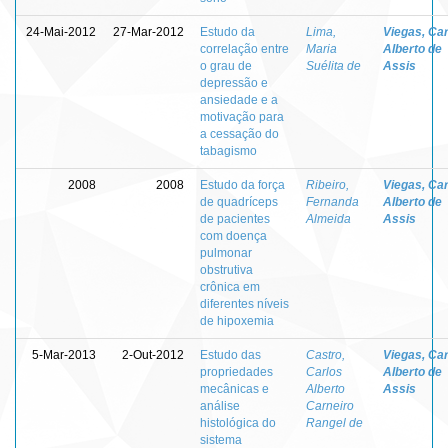
24-Mai-2012
27-Mar-2012
Estudo da
Lima,
Viegas, Ca
correlação entre
Maria
Alberto de
o grau de
Suélita de
Assis
depressão e
ansiedade e a
motivação para
a cessação do
tabagismo
2008
2008
Estudo da força
Ribeiro,
Viegas, Ca
de quadríceps
Fernanda
Alberto de
de pacientes
Almeida
Assis
com doença
pulmonar
obstrutiva
crônica em
diferentes níveis
de hipoxemia
5-Mar-2013
2-Out-2012
Estudo das
Castro,
Viegas, Ca
propriedades
Carlos
Alberto de
mecânicas e
Alberto
Assis
análise
Carneiro
histológica do
Rangel de
sistema