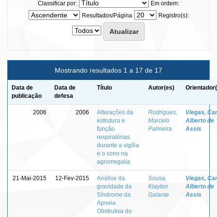
Classificar por:
Em ordem:
Resultados/Página
Registro(s):
Mostrando resultados 1 a 17 de 17
Data de
Data de
Título
Autor(es)
Orientador
publicação
defesa
2006
2006
Alterações da
Rodrigues,
Viegas, Ca
estrutura e
Marcelo
Alberto de
função
Palmeira
Assis
respiratórias
durante a vigília
e o sono na
agromegalia
21-Mai-2015
12-Fev-2015
Análise da
Sousa,
Viegas, Ca
gravidade da
Klayton
Alberto de
Síndrome da
Galante
Assis
Apneia
Obstrutiva do