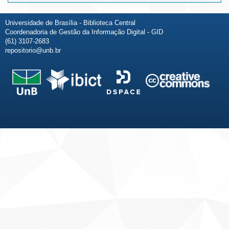
Universidade de Brasília - Biblioteca Central
Coordenadoria de Gestão da Informação Digital - GID
(61) 3107-2683
repositorio@unb.br
Fale conosco
Sobre