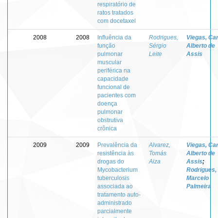
respiratório de
ratos tratados
com docetaxel
2008
2008
Influência da
Rodrigues,
Viegas, Ca
função
Sérgio
Alberto de
pulmonar
Leite
Assis
muscular
periférica na
capacidade
funcional de
pacientes com
doença
pulmonar
obstrutiva
crônica
2009
2009
Prevalência da
Alvarez,
Viegas, Ca
resistência às
Tomás
Alberto de
drogas do
Aiza
Assis
;
Mycobacterium
Rodrigues,
tuberculosis
Marcelo
associada ao
Palmeira
tratamento auto-
administrado
parcialmente