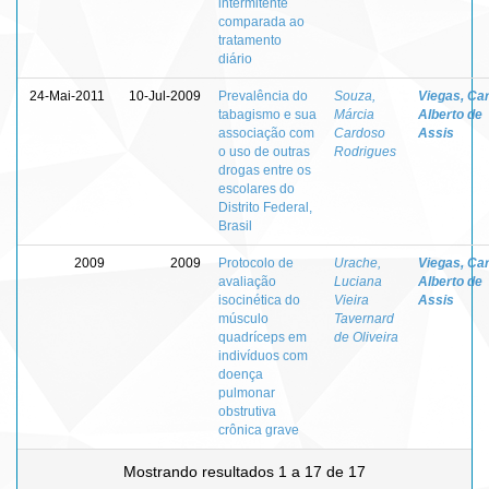
intermitente
comparada ao
tratamento
diário
24-Mai-2011
10-Jul-2009
Prevalência do
Souza,
Viegas, Ca
tabagismo e sua
Márcia
Alberto de
associação com
Cardoso
Assis
o uso de outras
Rodrigues
drogas entre os
escolares do
Distrito Federal,
Brasil
2009
2009
Protocolo de
Urache,
Viegas, Ca
avaliação
Luciana
Alberto de
isocinética do
Vieira
Assis
músculo
Tavernard
quadríceps em
de Oliveira
indivíduos com
doença
pulmonar
obstrutiva
crônica grave
Mostrando resultados 1 a 17 de 17