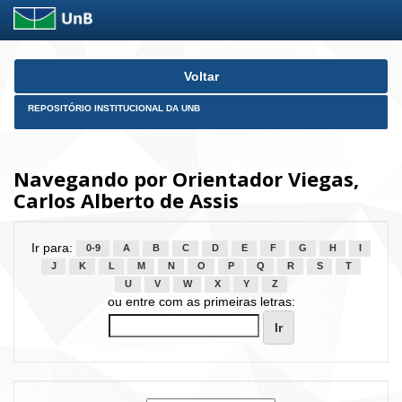
Skip
Voltar
navigation
REPOSITÓRIO INSTITUCIONAL DA UNB
Navegando por Orientador Viegas,
Carlos Alberto de Assis
Ir para:
0-9
A
B
C
D
E
F
G
H
I
J
K
L
M
N
O
P
Q
R
S
T
U
V
W
X
Y
Z
ou entre com as primeiras letras: