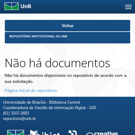
Skip
Voltar
navigation
REPOSITÓRIO INSTITUCIONAL DA UNB
Não há documentos
Não há documentos disponíveis no repositório de acordo com a
sua solicitação.
Página inicial do repositório
Universidade de Brasília - Biblioteca Central
Coordenadoria de Gestão da Informação Digital - GID
(61) 3107-2683
repositorio@unb.br