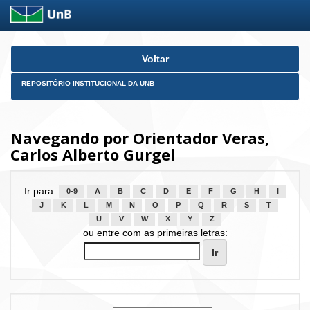
Skip
Voltar
navigation
REPOSITÓRIO INSTITUCIONAL DA UNB
Navegando por Orientador Veras,
Carlos Alberto Gurgel
Ir para:
0-9
A
B
C
D
E
F
G
H
I
J
K
L
M
N
O
P
Q
R
S
T
U
V
W
X
Y
Z
ou entre com as primeiras letras: