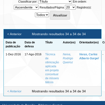
Classificar por:
Em ordem:
Resultados/Página
Registro(s):
< Anterior
Mostrando resultados 34 a 34 de 34
Data de
Data de
Título
Autor(es)
Orientador(es)
C
publicação
defesa
1-Dez-2016
17-Ago-2016
Técnica
Neiva,
Veras, Carlos
-
de
Rodrigo
Alberto Gurgel
otimização
Queiroz
aplicada
em projeto
conceitual
de mísseis
táticos
< Anterior
Mostrando resultados 34 a 34 de 34