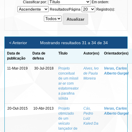
Classificar por:
Em ordem:
Resultados/Página
Registro(s):
< Anterior
Mostrando resultados 31 a 34 de 34
Data de
Data de
Título
Autor(es)
Orientador(es)
publicação
defesa
11-Mar-2019
30-Jul-2018
Projeto
Alves, Ivo
Veras, Carlos
conceitual
de Paula
Alberto Gurgel
de um míssil
Moreira
ar-ar com
estatorreator
a parafina
sólida
20-Out-2015
10-Abr-2013
Projeto
Cás,
Veras, Carlos
otimizado
Pedro
Alberto Gurgel
de um
Luiz
veículo
Kaled Da
lançador de