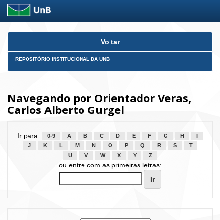
Skip
Voltar
navigation
REPOSITÓRIO INSTITUCIONAL DA UNB
Navegando por Orientador Veras,
Carlos Alberto Gurgel
Ir para:
0-9
A
B
C
D
E
F
G
H
I
J
K
L
M
N
O
P
Q
R
S
T
U
V
W
X
Y
Z
ou entre com as primeiras letras: