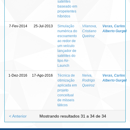
satélites
baseado em
propelentes
híbridos
7-Fev-2014
25-Jul-2013
Simulação
Vilanova,
Veras, Carlos
numérica do
Cristiano
Alberto Gurgel
escoamento
Queiroz
ao redor de
um veículo
lançador de
satélites do
tipo Air-
Launch
1-Dez-2016
17-Ago-2016
Técnica de
Neiva,
Veras, Carlos
otimização
Rodrigo
Alberto Gurgel
aplicada em
Queiroz
projeto
conceitual
de mísseis
táticos
< Anterior
Mostrando resultados 31 a 34 de 34