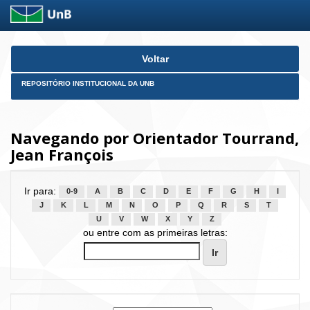
Skip
Voltar
navigation
REPOSITÓRIO INSTITUCIONAL DA UNB
Navegando por Orientador Tourrand,
Jean François
Ir para:
0-9
A
B
C
D
E
F
G
H
I
J
K
L
M
N
O
P
Q
R
S
T
U
V
W
X
Y
Z
ou entre com as primeiras letras: