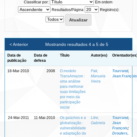
Classificar por:
Em ordem:
Resultados/Página
Registro(s):
< Anterior
Mostrando resultados 4 a 5 de 5
Data de
Data de
Título
Autor(es)
Orientador(es
publicação
defesa
18-Mar-2010
2008
O modelo
Pak,
Tourrand,
TransAmazon :
Manuela
Jean François
uma análise
Vieira
para melhorar
suas limitações
por meio da
participação
social
24-Mai-2011
11-Mai-2010
Os gaúchos e a
Litre,
Tourrand,
globalização :
Gabriela
Jean
vulnerabilidade
François
;
e adaptação da
Droulers,