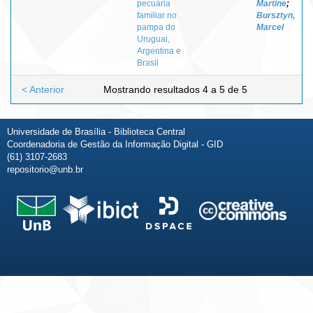
pecuária
Martine
;
familiar no
Bursztyn,
pampa do
Marcel
Uruguai,
Argentina e
Brasil
< Anterior
Mostrando resultados 4 a 5 de 5
Universidade de Brasília - Biblioteca Central
Coordenadoria de Gestão da Informação Digital - GID
(61) 3107-2683
repositorio@unb.br
Fale conosco