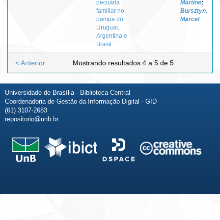
pecuária
Martine
;
familiar no
Bursztyn,
pampa do
Marcel
Uruguai,
Argentina e
Brasil
< Anterior
Mostrando resultados 4 a 5 de 5
Universidade de Brasília - Biblioteca Central
Coordenadoria de Gestão da Informação Digital - GID
(61) 3107-2683
repositorio@unb.br
Fale conosco