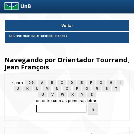
Skip
Voltar
navigation
REPOSITÓRIO INSTITUCIONAL DA UNB
Navegando por Orientador Tourrand,
Jean François
Ir para:
0-9
A
B
C
D
E
F
G
H
I
J
K
L
M
N
O
P
Q
R
S
T
U
V
W
X
Y
Z
ou entre com as primeiras letras: