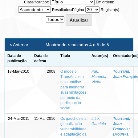
Classificar por:
Em ordem:
Resultados/Página
Registro(s):
< Anterior
Mostrando resultados 4 a 5 de 5
Data de
Data de
Título
Autor(es)
Orientador(es
publicação
defesa
18-Mar-2010
2008
O modelo
Pak,
Tourrand,
TransAmazon :
Manuela
Jean François
uma análise
Vieira
para melhorar
suas limitações
por meio da
participação
social
24-Mai-2011
11-Mai-2010
Os gaúchos e a
Litre,
Tourrand,
globalização :
Gabriela
Jean
vulnerabilidade
François
;
e adaptação da
Droulers,