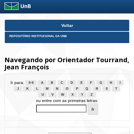
Skip
Voltar
navigation
REPOSITÓRIO INSTITUCIONAL DA UNB
Navegando por Orientador Tourrand,
Jean François
Ir para:
0-9
A
B
C
D
E
F
G
H
I
J
K
L
M
N
O
P
Q
R
S
T
U
V
W
X
Y
Z
ou entre com as primeiras letras: