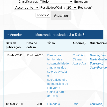
Classificar por:
Em ordem:
Resultados/Página
Registro(s):
< Anterior
Mostrando resultados 3 a 5 de 5
Data de
Data de
Título
Autor(es)
Orientador(e
publicação
defesa
11-Mai-2011
11-Nov-2010
Dinâmicas
Coutinho,
Duarte, Laur
territoriais e
Cássia
Maria Goular
sustentabilidade
Aparecida
Tourrand,
: impactos dos
Jean Franço
setores avícola
e
sucroalcooleiro
no município de
Rio Verde -
Goiás, a partir
de 1990
18-Mar-2010
2008
O modelo
Pak,
Tourrand,