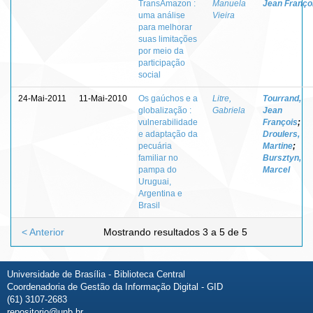
TransAmazon :
Manuela
Jean Franço
uma análise
Vieira
para melhorar
suas limitações
por meio da
participação
social
24-Mai-2011
11-Mai-2010
Os gaúchos e a
Litre,
Tourrand,
globalização :
Gabriela
Jean
vulnerabilidade
François
;
e adaptação da
Droulers,
pecuária
Martine
;
familiar no
Bursztyn,
pampa do
Marcel
Uruguai,
Argentina e
Brasil
< Anterior
Mostrando resultados 3 a 5 de 5
Universidade de Brasília - Biblioteca Central
Coordenadoria de Gestão da Informação Digital - GID
(61) 3107-2683
repositorio@unb.br