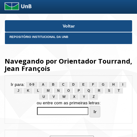
Skip
Voltar
navigation
REPOSITÓRIO INSTITUCIONAL DA UNB
Navegando por Orientador Tourrand,
Jean François
Ir para:
0-9
A
B
C
D
E
F
G
H
I
J
K
L
M
N
O
P
Q
R
S
T
U
V
W
X
Y
Z
ou entre com as primeiras letras: