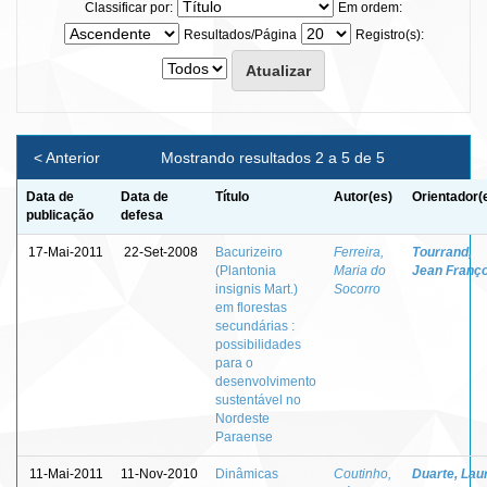
Classificar por:
Em ordem:
Resultados/Página
Registro(s):
< Anterior
Mostrando resultados 2 a 5 de 5
Data de
Data de
Título
Autor(es)
Orientador(
publicação
defesa
17-Mai-2011
22-Set-2008
Bacurizeiro
Ferreira,
Tourrand,
(Plantonia
Maria do
Jean Franço
insignis Mart.)
Socorro
em florestas
secundárias :
possibilidades
para o
desenvolvimento
sustentável no
Nordeste
Paraense
11-Mai-2011
11-Nov-2010
Dinâmicas
Coutinho,
Duarte, Lau