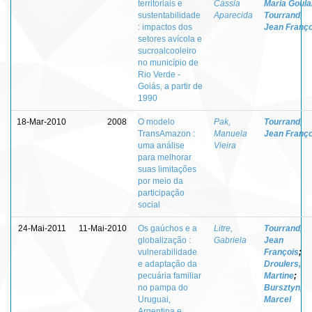
territoriais e
Cássia
Maria Goula
sustentabilidade
Aparecida
Tourrand,
: impactos dos
Jean Franço
setores avícola e
sucroalcooleiro
no município de
Rio Verde -
Goiás, a partir de
1990
18-Mar-2010
2008
O modelo
Pak,
Tourrand,
TransAmazon :
Manuela
Jean Franço
uma análise
Vieira
para melhorar
suas limitações
por meio da
participação
social
24-Mai-2011
11-Mai-2010
Os gaúchos e a
Litre,
Tourrand,
globalização :
Gabriela
Jean
vulnerabilidade
François
;
e adaptação da
Droulers,
pecuária familiar
Martine
;
no pampa do
Bursztyn,
Uruguai,
Marcel
Argentina e