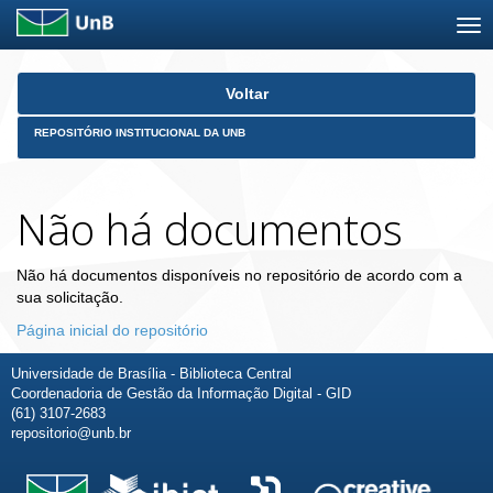
Skip
Voltar
navigation
REPOSITÓRIO INSTITUCIONAL DA UNB
Não há documentos
Não há documentos disponíveis no repositório de acordo com a
sua solicitação.
Página inicial do repositório
Universidade de Brasília - Biblioteca Central
Coordenadoria de Gestão da Informação Digital - GID
(61) 3107-2683
repositorio@unb.br