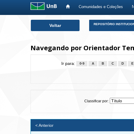
Comunidades e Coleções
Skip
REPOSITÓRIO INSTITUCIO
Voltar
navigation
Navegando por Orientador Ten
Ir para:
0-9
A
B
C
D
E
Classificar por:
< Anterior