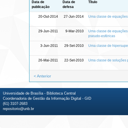
Data de
Data de
Título
publicação
defesa
20-Out-2014
27-Jun-2014
Uma classe de equações d
29-Jun-2011
9-Mar-2010
Uma classe de equações d
pseudo-esféricas
3-Jun-2011
29-Set-2010
Uma classe de hipersuper
26-Mai-2011
22-Set-2010
Uma classe de soluções 
< Anterior
Universidade de Brasília - Biblioteca Central
Coordenadoria de Gestão da Informação Digital - GID
(61) 3107-2683
repositorio@unb.br