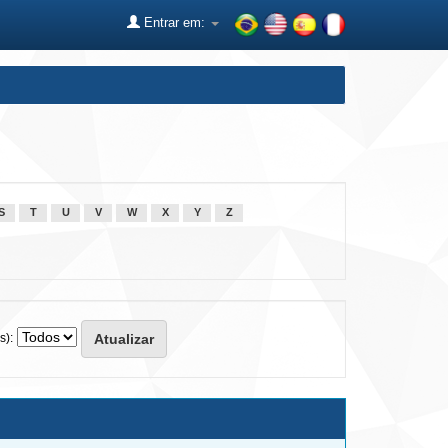
Entrar em:
S
T
U
V
W
X
Y
Z
s):