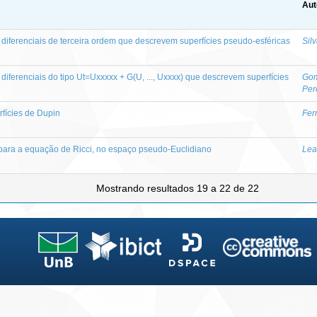
Aut
iferenciais de terceira ordem que descrevem superfícies pseudo-esféricas
Silv
iferenciais do tipo Ut=Uxxxxx + G(U, ..., Uxxxx) que descrevem superfícies
Gom
Per
fícies de Dupin
Fer
para a equação de Ricci, no espaço pseudo-Euclidiano
Lea
Mostrando resultados 19 a 22 de 22