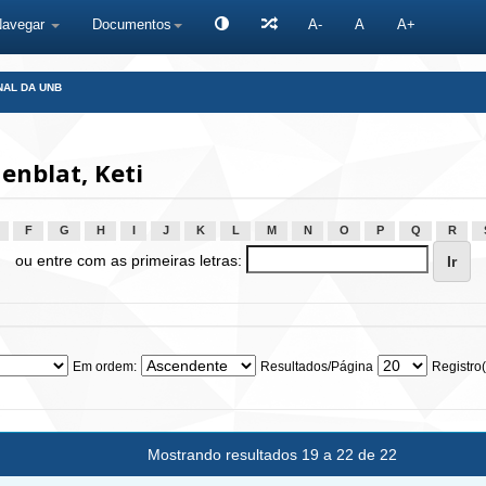
Navegar
Documentos
A-
A
A+
NAL DA UNB
enblat, Keti
F
G
H
I
J
K
L
M
N
O
P
Q
R
ou entre com as primeiras letras:
Em ordem:
Resultados/Página
Registro(
Mostrando resultados 19 a 22 de 22