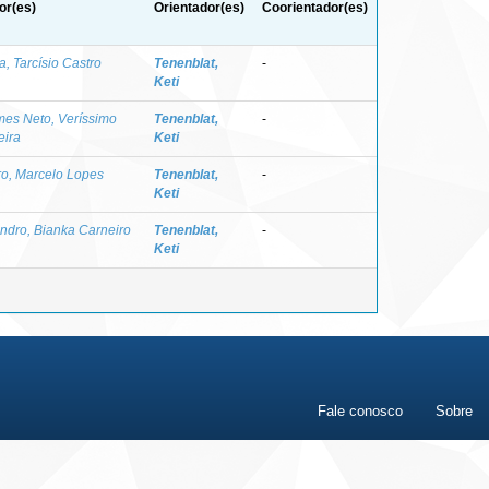
or(es)
Orientador(es)
Coorientador(es)
a, Tarcísio Castro
Tenenblat,
-
Keti
es Neto, Veríssimo
Tenenblat,
-
eira
Keti
ro, Marcelo Lopes
Tenenblat,
-
Keti
ndro, Bianka Carneiro
Tenenblat,
-
Keti
Fale conosco
Sobre