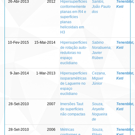
26-Abr-2013
2012
Hipersuperfícies
Santos,
Tenenblat,
conformemente
João Paulo
Keti
planas em R4 e
dos
superfícies
planas
helicoidais em
H3
10-Fev-2015
15-Mai-2014
Hipersuperfícies
Sabino
Tenenblat,
de rotação auto-
Norabuena,
Keti
redutoras no
Javier
espaço
Rúben
euclidiano
9-Jan-2014
1-Mar-2013
Hipersuperfícies
Cezana,
Tenenblat,
isoparamétricas
Miguel
Keti
de Laguerre no
Júnior
espaço
euclidiano
28-Set-2010
2007
Imersões Taut
Souza,
Tenenblat,
de superfícies
Anyelle
Keti
não compactas
Nogueira
de
28-Set-2010
2006
Métricas
Souza,
Tenenblat,
conformes e
Flávio
Keti