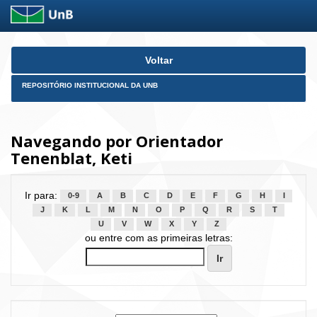
Skip
Voltar
navigation
REPOSITÓRIO INSTITUCIONAL DA UNB
Navegando por Orientador
Tenenblat, Keti
Ir para:
0-9
A
B
C
D
E
F
G
H
I
J
K
L
M
N
O
P
Q
R
S
T
U
V
W
X
Y
Z
ou entre com as primeiras letras: