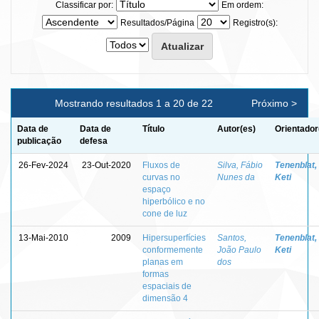
Classificar por:
Em ordem:
Resultados/Página
Registro(s):
Mostrando resultados 1 a 20 de 22
Próximo >
Data de
Data de
Título
Autor(es)
Orientador
publicação
defesa
26-Fev-2024
23-Out-2020
Fluxos de
Silva, Fábio
Tenenblat,
curvas no
Nunes da
Keti
espaço
hiperbólico e no
cone de luz
13-Mai-2010
2009
Hipersuperfícies
Santos,
Tenenblat,
conformemente
João Paulo
Keti
planas em
dos
formas
espaciais de
dimensão 4