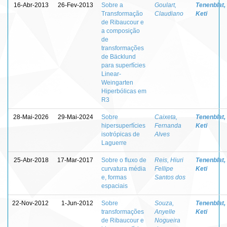
16-Abr-2013
26-Fev-2013
Sobre a
Goulart,
Tenenblat,
Transformação
Claudiano
Keti
de Ribaucour e
a composição
de
transformações
de Bäcklund
para superfícies
Linear-
Weingarten
Hiperbólicas em
R3
28-Mai-2026
29-Mai-2024
Sobre
Caixeta,
Tenenblat,
hipersuperfícies
Fernanda
Keti
isotrópicas de
Alves
Laguerre
25-Abr-2018
17-Mar-2017
Sobre o fluxo de
Reis, Hiuri
Tenenblat,
curvatura média
Fellipe
Keti
e, formas
Santos dos
espaciais
22-Nov-2012
1-Jun-2012
Sobre
Souza,
Tenenblat,
transformações
Anyelle
Keti
de Ribaucour e
Nogueira