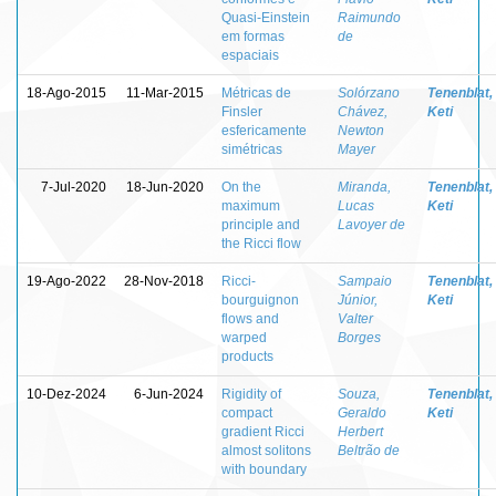
Quasi-Einstein
Raimundo
em formas
de
espaciais
18-Ago-2015
11-Mar-2015
Métricas de
Solórzano
Tenenblat,
Finsler
Chávez,
Keti
esfericamente
Newton
simétricas
Mayer
7-Jul-2020
18-Jun-2020
On the
Miranda,
Tenenblat,
maximum
Lucas
Keti
principle and
Lavoyer de
the Ricci flow
19-Ago-2022
28-Nov-2018
Ricci-
Sampaio
Tenenblat,
bourguignon
Júnior,
Keti
flows and
Valter
warped
Borges
products
10-Dez-2024
6-Jun-2024
Rigidity of
Souza,
Tenenblat,
compact
Geraldo
Keti
gradient Ricci
Herbert
almost solitons
Beltrão de
with boundary