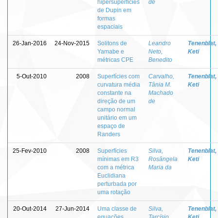
hipersuperfícies
de
de Dupin em
formas
espaciais
26-Jan-2016
24-Nov-2015
Solitons de
Leandro
Tenenblat,
Yamabe e
Neto,
Keti
métricas CPE
Benedito
5-Out-2010
2008
Superfícies com
Carvalho,
Tenenblat,
curvatura média
Tânia M.
Keti
constante na
Machado
direção de um
de
campo normal
unitário em um
espaço de
Randers
25-Fev-2010
2008
Superfícies
Silva,
Tenenblat,
mínimas em R3
Rosângela
Keti
com a métrica
Maria da
Euclidiana
perturbada por
uma rotação
20-Out-2014
27-Jun-2014
Uma classe de
Silva,
Tenenblat,
equações
Tarcísio
Keti