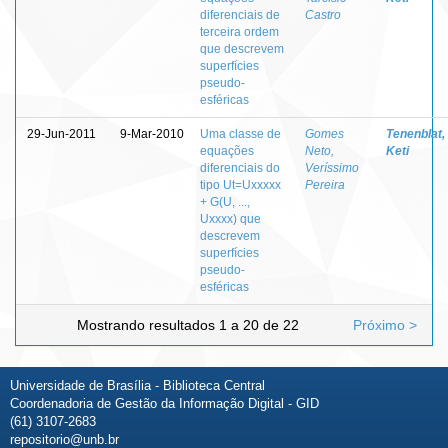
diferenciais de
Castro
terceira ordem
que descrevem
superfícies
pseudo-
esféricas
29-Jun-2011
9-Mar-2010
Uma classe de
Gomes
Tenenblat,
equações
Neto,
Keti
diferenciais do
Veríssimo
tipo Ut=Uxxxxx
Pereira
+ G(U, ...,
Uxxxx) que
descrevem
superfícies
pseudo-
esféricas
Mostrando resultados 1 a 20 de 22
Próximo >
Universidade de Brasília - Biblioteca Central
Coordenadoria de Gestão da Informação Digital - GID
(61) 3107-2683
repositorio@unb.br