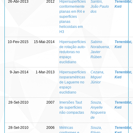
26-Abr-2013
2012
Hipersuperfícies
Santos,
Tenenblat,
conformemente
João Paulo
Keti
planas em R4 e
dos
superfícies
planas
helicoidais em
H3
10-Fev-2015
15-Mai-2014
Hipersuperfícies
Sabino
Tenenblat,
de rotação auto-
Norabuena,
Keti
redutoras no
Javier
espaço
Rúben
euclidiano
9-Jan-2014
1-Mar-2013
Hipersuperfícies
Cezana,
Tenenblat,
isoparamétricas
Miguel
Keti
de Laguerre no
Júnior
espaço
euclidiano
28-Set-2010
2007
Imersões Taut
Souza,
Tenenblat,
de superfícies
Anyelle
Keti
não compactas
Nogueira
de
28-Set-2010
2006
Métricas
Souza,
Tenenblat,
conformes e
Flávio
Keti