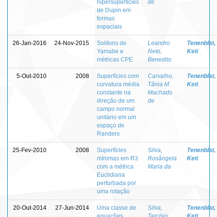
hipersuperfícies
de
de Dupin em
formas
espaciais
26-Jan-2016
24-Nov-2015
Solitons de
Leandro
Tenenblat,
Yamabe e
Neto,
Keti
métricas CPE
Benedito
5-Out-2010
2008
Superfícies com
Carvalho,
Tenenblat,
curvatura média
Tânia M.
Keti
constante na
Machado
direção de um
de
campo normal
unitário em um
espaço de
Randers
25-Fev-2010
2008
Superfícies
Silva,
Tenenblat,
mínimas em R3
Rosângela
Keti
com a métrica
Maria da
Euclidiana
perturbada por
uma rotação
20-Out-2014
27-Jun-2014
Uma classe de
Silva,
Tenenblat,
equações
Tarcísio
Keti