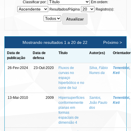
Classificar por:
Em ordem:
Resultados/Página
Registro(s):
Mostrando resultados 1 a 20 de 22
Próximo >
Data de
Data de
Título
Autor(es)
Orientador
publicação
defesa
26-Fev-2024
23-Out-2020
Fluxos de
Silva, Fábio
Tenenblat,
curvas no
Nunes da
Keti
espaço
hiperbólico e no
cone de luz
13-Mai-2010
2009
Hipersuperfícies
Santos,
Tenenblat,
conformemente
João Paulo
Keti
planas em
dos
formas
espaciais de
dimensão 4