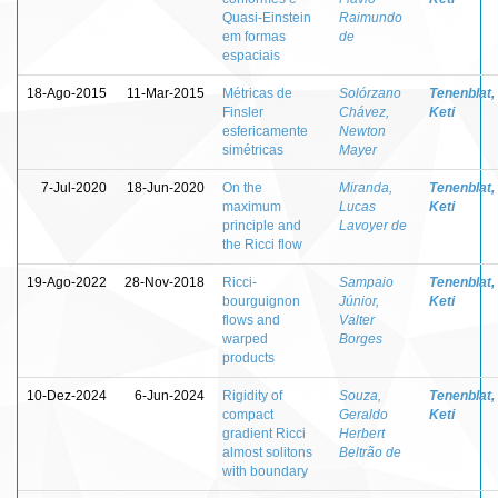
Quasi-Einstein
Raimundo
em formas
de
espaciais
18-Ago-2015
11-Mar-2015
Métricas de
Solórzano
Tenenblat,
Finsler
Chávez,
Keti
esfericamente
Newton
simétricas
Mayer
7-Jul-2020
18-Jun-2020
On the
Miranda,
Tenenblat,
maximum
Lucas
Keti
principle and
Lavoyer de
the Ricci flow
19-Ago-2022
28-Nov-2018
Ricci-
Sampaio
Tenenblat,
bourguignon
Júnior,
Keti
flows and
Valter
warped
Borges
products
10-Dez-2024
6-Jun-2024
Rigidity of
Souza,
Tenenblat,
compact
Geraldo
Keti
gradient Ricci
Herbert
almost solitons
Beltrão de
with boundary