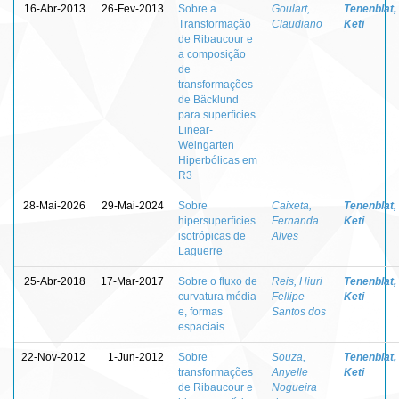
16-Abr-2013
26-Fev-2013
Sobre a
Goulart,
Tenenblat,
Transformação
Claudiano
Keti
de Ribaucour e
a composição
de
transformações
de Bäcklund
para superfícies
Linear-
Weingarten
Hiperbólicas em
R3
28-Mai-2026
29-Mai-2024
Sobre
Caixeta,
Tenenblat,
hipersuperfícies
Fernanda
Keti
isotrópicas de
Alves
Laguerre
25-Abr-2018
17-Mar-2017
Sobre o fluxo de
Reis, Hiuri
Tenenblat,
curvatura média
Fellipe
Keti
e, formas
Santos dos
espaciais
22-Nov-2012
1-Jun-2012
Sobre
Souza,
Tenenblat,
transformações
Anyelle
Keti
de Ribaucour e
Nogueira