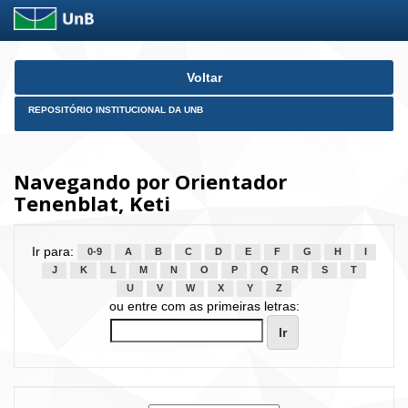
Skip
Voltar
navigation
REPOSITÓRIO INSTITUCIONAL DA UNB
Navegando por Orientador
Tenenblat, Keti
Ir para:
0-9
A
B
C
D
E
F
G
H
I
J
K
L
M
N
O
P
Q
R
S
T
U
V
W
X
Y
Z
ou entre com as primeiras letras: