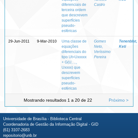
diferenciais de
Castro
terceira ordem
que descrevem
superfícies
pseudo-
esféricas
29-Jun-2011
9-Mar-2010
Uma classe de
Gomes
Tenenblat,
equações
Neto,
Keti
diferenciais do
Veríssimo
tipo Ut=Uxxxxx
Pereira
+ G(U, ...,
Uxxxx) que
descrevem
superfícies
pseudo-
esféricas
Mostrando resultados 1 a 20 de 22
Próximo >
Universidade de Brasília - Biblioteca Central
Coordenadoria de Gestão da Informação Digital - GID
(61) 3107-2683
repositorio@unb.br