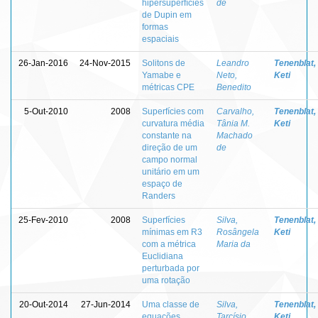
hipersuperfícies
de
de Dupin em
formas
espaciais
26-Jan-2016
24-Nov-2015
Solitons de
Leandro
Tenenblat,
Yamabe e
Neto,
Keti
métricas CPE
Benedito
5-Out-2010
2008
Superfícies com
Carvalho,
Tenenblat,
curvatura média
Tânia M.
Keti
constante na
Machado
direção de um
de
campo normal
unitário em um
espaço de
Randers
25-Fev-2010
2008
Superfícies
Silva,
Tenenblat,
mínimas em R3
Rosângela
Keti
com a métrica
Maria da
Euclidiana
perturbada por
uma rotação
20-Out-2014
27-Jun-2014
Uma classe de
Silva,
Tenenblat,
equações
Tarcísio
Keti