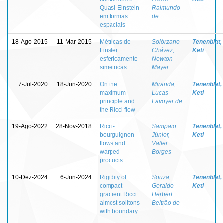
Quasi-Einstein
Raimundo
em formas
de
espaciais
18-Ago-2015
11-Mar-2015
Métricas de
Solórzano
Tenenblat,
Finsler
Chávez,
Keti
esfericamente
Newton
simétricas
Mayer
7-Jul-2020
18-Jun-2020
On the
Miranda,
Tenenblat,
maximum
Lucas
Keti
principle and
Lavoyer de
the Ricci flow
19-Ago-2022
28-Nov-2018
Ricci-
Sampaio
Tenenblat,
bourguignon
Júnior,
Keti
flows and
Valter
warped
Borges
products
10-Dez-2024
6-Jun-2024
Rigidity of
Souza,
Tenenblat,
compact
Geraldo
Keti
gradient Ricci
Herbert
almost solitons
Beltrão de
with boundary