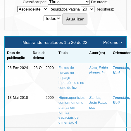
Classificar por:
Em ordem:
Resultados/Página
Registro(s):
Mostrando resultados 1 a 20 de 22
Próximo >
Data de
Data de
Título
Autor(es)
Orientador
publicação
defesa
26-Fev-2024
23-Out-2020
Fluxos de
Silva, Fábio
Tenenblat,
curvas no
Nunes da
Keti
espaço
hiperbólico e no
cone de luz
13-Mai-2010
2009
Hipersuperfícies
Santos,
Tenenblat,
conformemente
João Paulo
Keti
planas em
dos
formas
espaciais de
dimensão 4