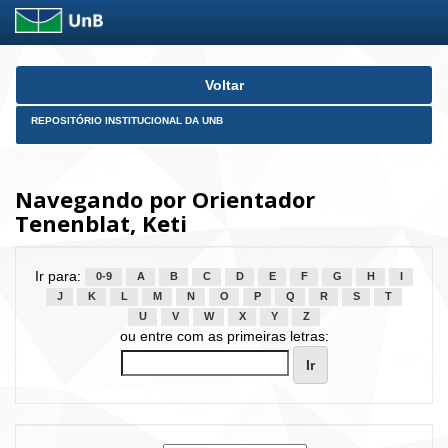
Skip
Voltar
navigation
REPOSITÓRIO INSTITUCIONAL DA UNB
Navegando por Orientador
Tenenblat, Keti
Ir para:
0-9
A
B
C
D
E
F
G
H
I
J
K
L
M
N
O
P
Q
R
S
T
U
V
W
X
Y
Z
ou entre com as primeiras letras: