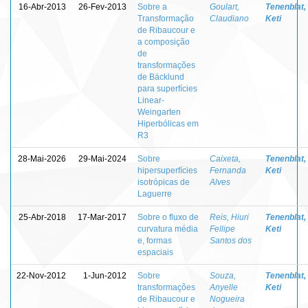
16-Abr-2013
26-Fev-2013
Sobre a
Goulart,
Tenenblat,
Transformação
Claudiano
Keti
de Ribaucour e
a composição
de
transformações
de Bäcklund
para superfícies
Linear-
Weingarten
Hiperbólicas em
R3
28-Mai-2026
29-Mai-2024
Sobre
Caixeta,
Tenenblat,
hipersuperfícies
Fernanda
Keti
isotrópicas de
Alves
Laguerre
25-Abr-2018
17-Mar-2017
Sobre o fluxo de
Reis, Hiuri
Tenenblat,
curvatura média
Fellipe
Keti
e, formas
Santos dos
espaciais
22-Nov-2012
1-Jun-2012
Sobre
Souza,
Tenenblat,
transformações
Anyelle
Keti
de Ribaucour e
Nogueira