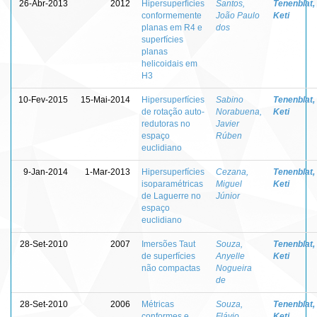
26-Abr-2013
2012
Hipersuperfícies
Santos,
Tenenblat,
conformemente
João Paulo
Keti
planas em R4 e
dos
superfícies
planas
helicoidais em
H3
10-Fev-2015
15-Mai-2014
Hipersuperfícies
Sabino
Tenenblat,
de rotação auto-
Norabuena,
Keti
redutoras no
Javier
espaço
Rúben
euclidiano
9-Jan-2014
1-Mar-2013
Hipersuperfícies
Cezana,
Tenenblat,
isoparamétricas
Miguel
Keti
de Laguerre no
Júnior
espaço
euclidiano
28-Set-2010
2007
Imersões Taut
Souza,
Tenenblat,
de superfícies
Anyelle
Keti
não compactas
Nogueira
de
28-Set-2010
2006
Métricas
Souza,
Tenenblat,
conformes e
Flávio
Keti