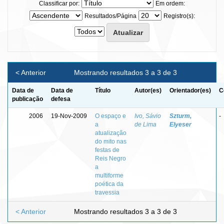
Classificar por:
Em ordem:
Resultados/Página
Registro(s):
< Anterior
Mostrando resultados 3 a 3 de 3
Data de
Data de
Título
Autor(es)
Orientador(es)
C
publicação
defesa
2006
19-Nov-2009
O espaço e
Ivo, Sávio
Szturm,
-
a
de Lima
Elyeser
atualização
do mito nas
festas de
Reis Negro
a
multiforme
poética da
travessia
< Anterior
Mostrando resultados 3 a 3 de 3