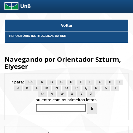
Skip
Voltar
navigation
REPOSITÓRIO INSTITUCIONAL DA UNB
Navegando por Orientador Szturm,
Elyeser
Ir para:
0-9
A
B
C
D
E
F
G
H
I
J
K
L
M
N
O
P
Q
R
S
T
U
V
W
X
Y
Z
ou entre com as primeiras letras: