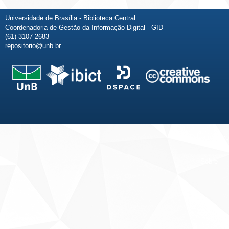
Universidade de Brasília - Biblioteca Central
Coordenadoria de Gestão da Informação Digital - GID
(61) 3107-2683
repositorio@unb.br
Fale conosco
Sobre