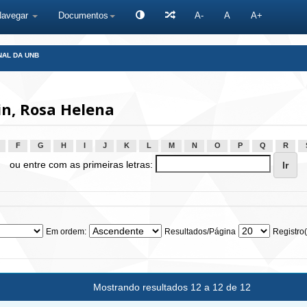
Navegar
Documentos
A-
A
A+
NAL DA UNB
n, Rosa Helena
F
G
H
I
J
K
L
M
N
O
P
Q
R
ou entre com as primeiras letras:
Em ordem:
Resultados/Página
Registro(
Mostrando resultados 12 a 12 de 12