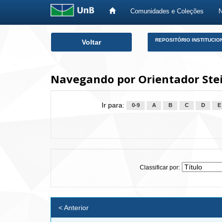
Comunidades e Coleções
Skip
REPOSITÓRIO INSTITUCIO
Voltar
navigation
Navegando por Orientador Stei
Ir para:
0-9
A
B
C
D
E
Classificar por:
< Anterior