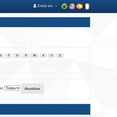
Entrar em:
S
T
U
V
W
X
Y
Z
s):