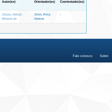
Autor(es)
Orientador(es)
Coorientador(es)
Sousa, Adinari
Stein, Rosa
-
Moreira de
Helena
Fale conosco
Sobre