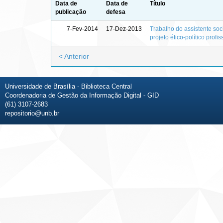
Data de
Data de
Título
publicação
defesa
7-Fev-2014
17-Dez-2013
Trabalho do assistente soci
projeto ético-político profis
< Anterior
Universidade de Brasília - Biblioteca Central
Coordenadoria de Gestão da Informação Digital - GID
(61) 3107-2683
repositorio@unb.br