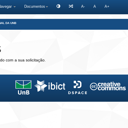
Navegar
Documentos
A-
A
A+
NAL DA UNB
s
do com a sua solicitação.