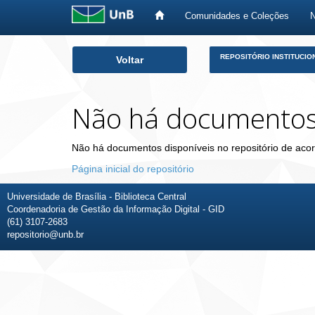
Comunidades e Coleções
Skip
REPOSITÓRIO INSTITUCIO
Voltar
navigation
Não há documento
Não há documentos disponíveis no repositório de acor
Página inicial do repositório
Universidade de Brasília - Biblioteca Central
Coordenadoria de Gestão da Informação Digital - GID
(61) 3107-2683
repositorio@unb.br