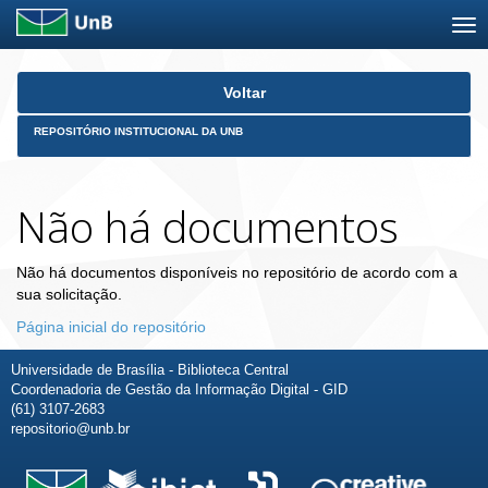
Skip
Voltar
navigation
REPOSITÓRIO INSTITUCIONAL DA UNB
Não há documentos
Não há documentos disponíveis no repositório de acordo com a
sua solicitação.
Página inicial do repositório
Universidade de Brasília - Biblioteca Central
Coordenadoria de Gestão da Informação Digital - GID
(61) 3107-2683
repositorio@unb.br