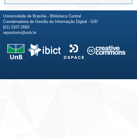
Universidade de Brasília - Biblioteca Central
Coordenadoria de Gestão da Informação Digital - GID
(61) 3107-2683
repositorio@unb.br
Fale conosco
Sobre