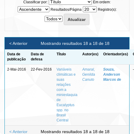
Classificar por:
Em ordem:
Resultados/Página
Registro(s):
< Anterior
Mostrando resultados 18 a 18 de 18
Data de
Data de
Título
Autor(es)
Orientador(es)
publicação
defesa
2-Mai-2016
22-Fev-2016
Variáveis
Amaral,
Souza,
-
climáticas e
Genilda
Anderson
suas
Canuto
Marcos de
relações
com a
miniestaquia
de
Eucalyptus
spp. no
Brasil
Central
< Anterior
Mostrando resultados 18 a 18 de 18