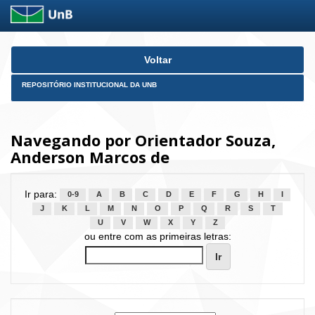
Skip
Voltar
navigation
REPOSITÓRIO INSTITUCIONAL DA UNB
Navegando por Orientador Souza,
Anderson Marcos de
Ir para:
0-9
A
B
C
D
E
F
G
H
I
J
K
L
M
N
O
P
Q
R
S
T
U
V
W
X
Y
Z
ou entre com as primeiras letras: