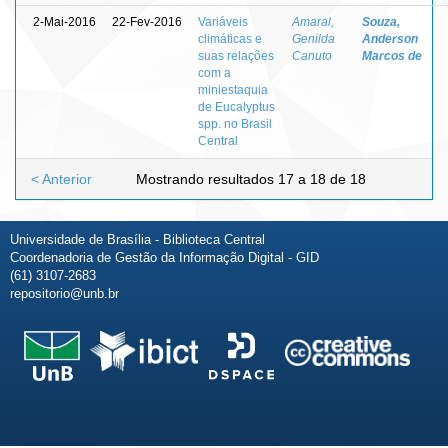
2-Mai-2016
22-Fev-2016
Variáveis
Amaral,
Souza,
climáticas e
Genilda
Anderson
suas relações
Canuto
Marcos de
com a
miniestaquia
de Eucalyptus
spp. no Brasil
Central
< Anterior
Mostrando resultados 17 a 18 de 18
Universidade de Brasília - Biblioteca Central
Coordenadoria de Gestão da Informação Digital - GID
(61) 3107-2683
repositorio@unb.br