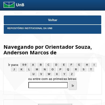
Skip
Voltar
navigation
REPOSITÓRIO INSTITUCIONAL DA UNB
Navegando por Orientador Souza,
Anderson Marcos de
Ir para:
0-9
A
B
C
D
E
F
G
H
I
J
K
L
M
N
O
P
Q
R
S
T
U
V
W
X
Y
Z
ou entre com as primeiras letras: