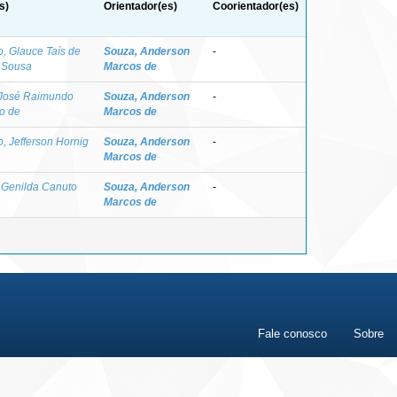
s)
Orientador(es)
Coorientador(es)
, Glauce Taís de
Souza, Anderson
-
a Sousa
Marcos de
 José Raimundo
Souza, Anderson
-
o de
Marcos de
, Jefferson Hornig
Souza, Anderson
-
Marcos de
 Genilda Canuto
Souza, Anderson
-
Marcos de
Fale conosco
Sobre