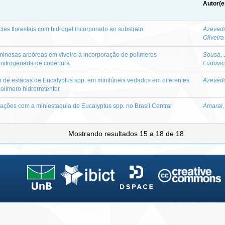
Autor(e
es florestais com hidrogel incorporado ao substrato
Azevedo
Oliveir
inosas arbóreas em viveiro à incorporação de polímeros
Sousa,
 nitrogenada de cobertura
Luduvic
 de estacas de Eucalyptus spp. em minitúneis vedados em diferentes
Azevedo
olímero hidrorretentor
elações com a miniestaquia de Eucalyptus spp. no Brasil Central
Amaral,
Mostrando resultados 15 a 18 de 18