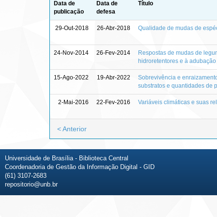
Data de
Data de
Título
publicação
defesa
29-Out-2018
26-Abr-2018
Qualidade de mudas de espéci
24-Nov-2014
26-Fev-2014
Respostas de mudas de legum
hidroretentores e à adubação
15-Ago-2022
19-Abr-2022
Sobrevivência e enraizamento
substratos e quantidades de p
2-Mai-2016
22-Fev-2016
Variáveis climáticas e suas r
< Anterior
Universidade de Brasília - Biblioteca Central
Coordenadoria de Gestão da Informação Digital - GID
(61) 3107-2683
repositorio@unb.br