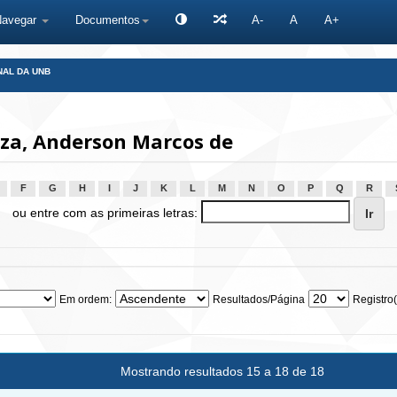
Navegar
Documentos
A-
A
A+
NAL DA UNB
za, Anderson Marcos de
F
G
H
I
J
K
L
M
N
O
P
Q
R
ou entre com as primeiras letras:
Em ordem:
Resultados/Página
Registro(
Mostrando resultados 15 a 18 de 18