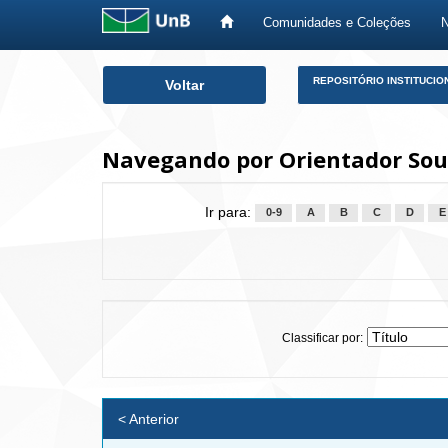
Comunidades e Coleções
Skip
REPOSITÓRIO INSTITUCIO
Voltar
navigation
Navegando por Orientador Sou
Ir para:
0-9
A
B
C
D
E
Classificar por:
< Anterior