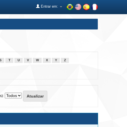
Entrar em:
S
T
U
V
W
X
Y
Z
s):