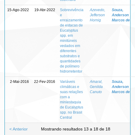
15-Ago-2022
19-Abr-2022
Sobrevivência
Azevedo,
Souza,
e
Jefferson
Anderson
enraizamento
Hornig
Marcos de
de estacas de
Eucalyptus
spp. em
minitúneis
vedados em
diferentes
substratos e
quantidades
de polímero
hidrorretentor
2-Mai-2016
22-Fev-2016
Variáveis
Amaral,
Souza,
climáticas e
Genilda
Anderson
suas relações
Canuto
Marcos de
com a
miniestaquia
de Eucalyptus
spp. no Brasil
Central
< Anterior
Mostrando resultados 13 a 18 de 18