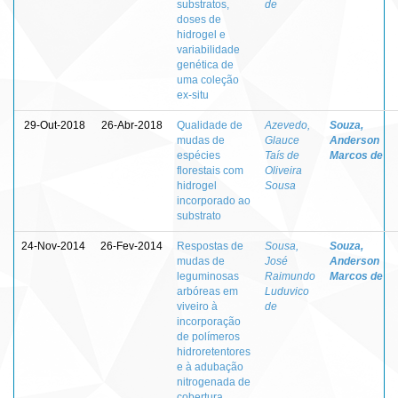
substratos,
de
doses de
hidrogel e
variabilidade
genética de
uma coleção
ex-situ
29-Out-2018
26-Abr-2018
Qualidade de
Azevedo,
Souza,
mudas de
Glauce
Anderson
espécies
Taís de
Marcos de
florestais com
Oliveira
hidrogel
Sousa
incorporado ao
substrato
24-Nov-2014
26-Fev-2014
Respostas de
Sousa,
Souza,
mudas de
José
Anderson
leguminosas
Raimundo
Marcos de
arbóreas em
Luduvico
viveiro à
de
incorporação
de polímeros
hidroretentores
e à adubação
nitrogenada de
cobertura