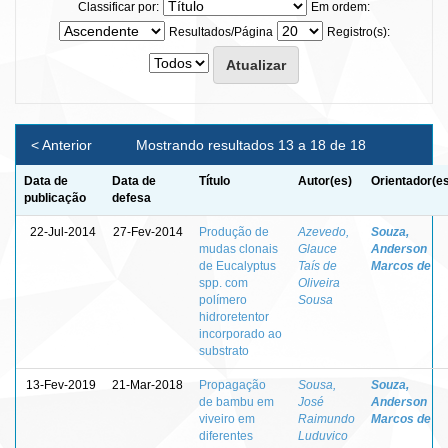
Classificar por:
Em ordem:
Resultados/Página
Registro(s):
< Anterior
Mostrando resultados 13 a 18 de 18
Data de
Data de
Título
Autor(es)
Orientador(e
publicação
defesa
22-Jul-2014
27-Fev-2014
Produção de
Azevedo,
Souza,
mudas clonais
Glauce
Anderson
de Eucalyptus
Taís de
Marcos de
spp. com
Oliveira
polímero
Sousa
hidroretentor
incorporado ao
substrato
13-Fev-2019
21-Mar-2018
Propagação
Sousa,
Souza,
de bambu em
José
Anderson
viveiro em
Raimundo
Marcos de
diferentes
Luduvico