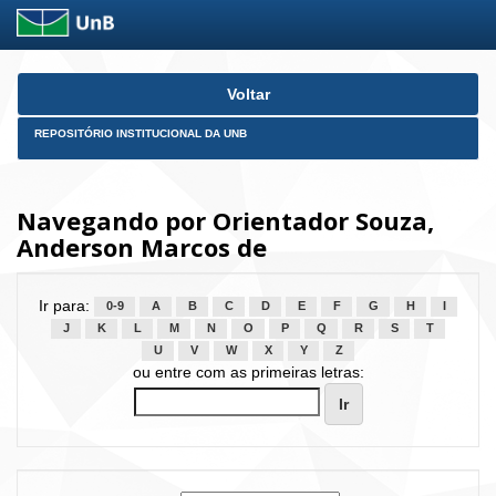
Skip
Voltar
navigation
REPOSITÓRIO INSTITUCIONAL DA UNB
Navegando por Orientador Souza,
Anderson Marcos de
Ir para:
0-9
A
B
C
D
E
F
G
H
I
J
K
L
M
N
O
P
Q
R
S
T
U
V
W
X
Y
Z
ou entre com as primeiras letras: