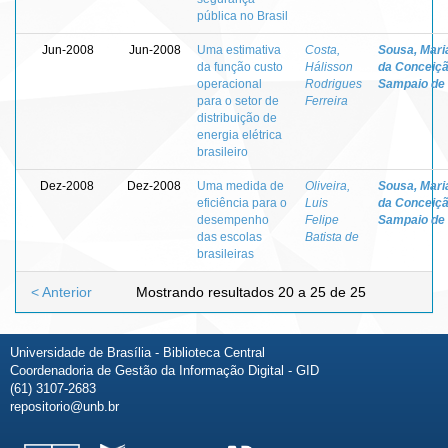
pública no Brasil
Jun-2008
Jun-2008
Uma estimativa
Costa,
Sousa, Mari
da função custo
Hálisson
da Conceiç
operacional
Rodrigues
Sampaio de
para o setor de
Ferreira
distribuição de
energia elétrica
brasileiro
Dez-2008
Dez-2008
Uma medida de
Oliveira,
Sousa, Mari
eficiência para o
Luis
da Conceiç
desempenho
Felipe
Sampaio de
das escolas
Batista de
brasileiras
< Anterior
Mostrando resultados 20 a 25 de 25
Universidade de Brasília - Biblioteca Central
Coordenadoria de Gestão da Informação Digital - GID
(61) 3107-2683
repositorio@unb.br