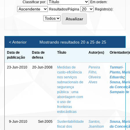
Classificar por:
Em ordem:
Resultados/Página
Registro(s):
< Anterior
Mostrando resultados 20 a 25 de 25
Data de
Data de
Título
Autor(es)
Orientador(
publicação
defesa
23-Jun-2010
20-Jun-2008
Medidas de
Pereira
Tannuri-
custo-eficiência
Filho,
Pianto, Mari
nos serviços
Oliveira
Eduarda
;
subnacionais de
Alves
Sousa, Mari
segurança
da Conceiç
pública : uma
Sampaio de
abordagem com
o uso de
fronteiras
estocásticas
9-Jun-2010
Set-2005
Sustentabilidade
Santos,
Sousa, Mari
fiscal dos
Joanilson
da Conceiç