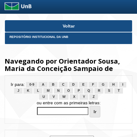
Skip
Voltar
navigation
REPOSITÓRIO INSTITUCIONAL DA UNB
Navegando por Orientador Sousa,
Maria da Conceição Sampaio de
Ir para:
0-9
A
B
C
D
E
F
G
H
I
J
K
L
M
N
O
P
Q
R
S
T
U
V
W
X
Y
Z
ou entre com as primeiras letras: