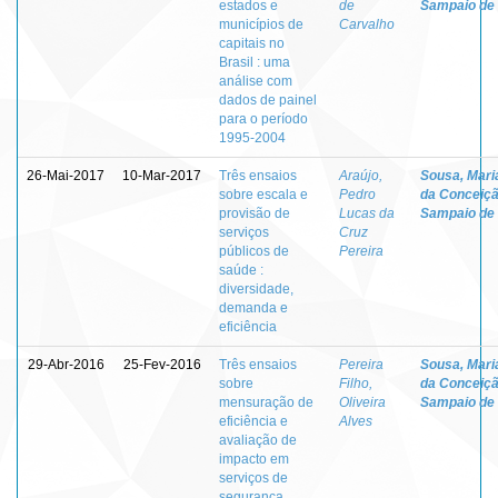
estados e
de
Sampaio de
municípios de
Carvalho
capitais no
Brasil : uma
análise com
dados de painel
para o período
1995-2004
26-Mai-2017
10-Mar-2017
Três ensaios
Araújo,
Sousa, Mari
sobre escala e
Pedro
da Conceiç
provisão de
Lucas da
Sampaio de
serviços
Cruz
públicos de
Pereira
saúde :
diversidade,
demanda e
eficiência
29-Abr-2016
25-Fev-2016
Três ensaios
Pereira
Sousa, Mari
sobre
Filho,
da Conceiç
mensuração de
Oliveira
Sampaio de
eficiência e
Alves
avaliação de
impacto em
serviços de
segurança