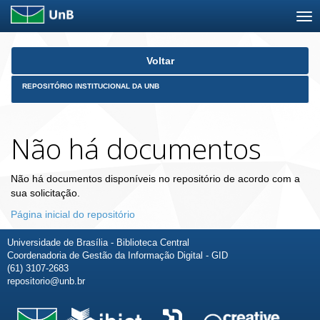
Skip
Voltar
navigation
REPOSITÓRIO INSTITUCIONAL DA UNB
Não há documentos
Não há documentos disponíveis no repositório de acordo com a
sua solicitação.
Página inicial do repositório
Universidade de Brasília - Biblioteca Central
Coordenadoria de Gestão da Informação Digital - GID
(61) 3107-2683
repositorio@unb.br