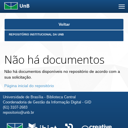
Skip
Voltar
navigation
REPOSITÓRIO INSTITUCIONAL DA UNB
Não há documentos
Não há documentos disponíveis no repositório de acordo com a
sua solicitação.
Página inicial do repositório
Universidade de Brasília - Biblioteca Central
Coordenadoria de Gestão da Informação Digital - GID
(61) 3107-2683
repositorio@unb.br