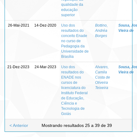
qualidade da
educação
superior
26-Mai-2021
14-Dez-2020
Uso dos
Bottino,
Sousa, Jo
resultados do
Andréa
Vieira de
conceito Enade
Borges
no curso de
Pedagogia da
Universidade de
Brasília
21-Dez-2023
24-Mar-2023
Uso dos
Alvares,
Sousa, Jo
resultados do
Camila
Vieira de
ENADE nos
Costa de
cursos de
Oliveira
licenciatura do
Teixeira
Instituto Federal
de Educação,
Ciência e
Tecnologia de
Goiás
< Anterior
Mostrando resultados 25 a 39 de 39