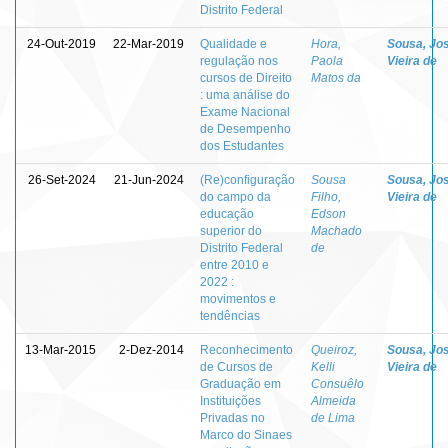
Distrito Federal
24-Out-2019
22-Mar-2019
Qualidade e
Hora,
Sousa, Jo
regulação nos
Paola
Vieira de
cursos de Direito
Matos da
: uma análise do
Exame Nacional
de Desempenho
dos Estudantes
26-Set-2024
21-Jun-2024
(Re)configuração
Sousa
Sousa, Jo
do campo da
Filho,
Vieira de
educação
Edson
superior do
Machado
Distrito Federal
de
entre 2010 e
2022 :
movimentos e
tendências
13-Mar-2015
2-Dez-2014
Reconhecimento
Queiroz,
Sousa, Jo
de Cursos de
Kelli
Vieira de
Graduação em
Consuêlo
Instituições
Almeida
Privadas no
de Lima
Marco do Sinaes