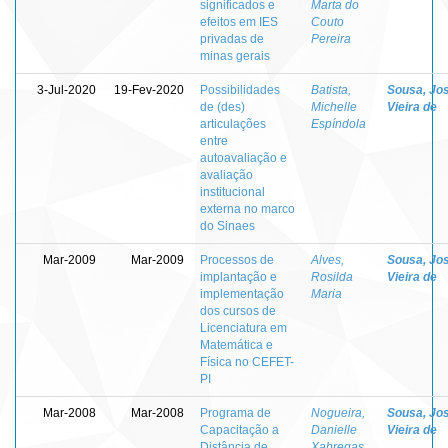
significados e
Marta do
efeitos em IES
Couto
privadas de
Pereira
minas gerais
3-Jul-2020
19-Fev-2020
Possibilidades
Batista,
Sousa, Jo
de (des)
Michelle
Vieira de
articulações
Espíndola
entre
autoavaliação e
avaliação
institucional
externa no marco
do Sinaes
Mar-2009
Mar-2009
Processos de
Alves,
Sousa, Jo
implantação e
Rosilda
Vieira de
implementação
Maria
dos cursos de
Licenciatura em
Matemática e
Física no CEFET-
PI
Mar-2008
Mar-2008
Programa de
Nogueira,
Sousa, Jo
Capacitação a
Danielle
Vieira de
Distância de
Xabregas