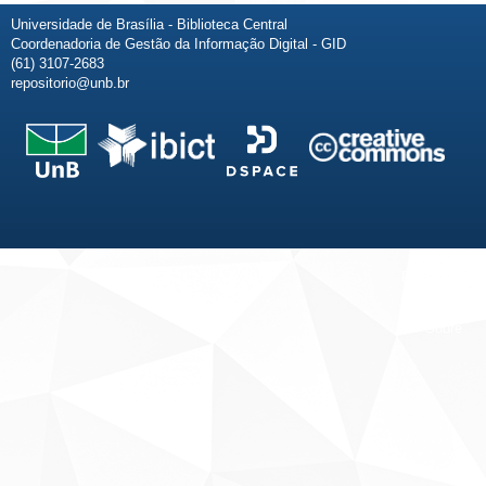
Universidade de Brasília - Biblioteca Central
Coordenadoria de Gestão da Informação Digital - GID
(61) 3107-2683
repositorio@unb.br
Fale conosco
Sobre