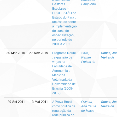
Gestores
Pamplona
Escolares –
PROGESTÃO no
Estado do Pará :
um estudo sobre
a implementação
do curso de
especialização,
no período de
2001 a 2002
30-Mar-2016
27-Nov-2015
Programa Reuni
Silva,
Sousa, Jo
: expansão de
Renan
Vieira de
vagas na
Freitas da
Faculdade de
Agronomia e
Medicina
Veterinária da
Universidade de
Brasília (2008-
2012)
29-Set-2011
3-Mai-2011
A Prova Brasil
Oliveira,
Sousa, Jo
como política de
Ana Paula
Vieira de
regulação da
de Matos
rede pública do