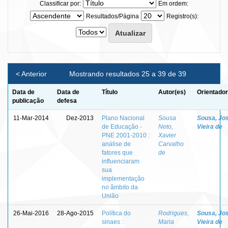
Classificar por:
Em ordem:
Resultados/Página
Registro(s):
< Anterior
Mostrando resultados 25 a 39 de 39
Data de
Data de
Título
Autor(es)
Orientador
publicação
defesa
11-Mar-2014
Dez-2013
Plano Nacional
Sousa
Sousa, Jo
de Educação -
Neto,
Vieira de
PNE 2001-2010 :
Xavier
análise de
Carvalho
fatores que
de
influenciaram
sua
implementação
no âmbito da
União
26-Mai-2016
28-Ago-2015
Política do
Rodrigues,
Sousa, Jo
sinaes :
Maria
Vieira de