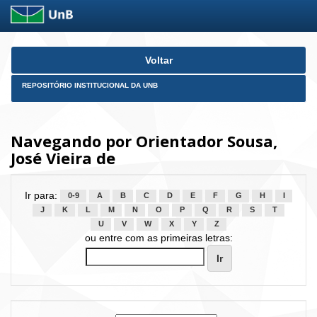
Skip
Voltar
navigation
REPOSITÓRIO INSTITUCIONAL DA UNB
Navegando por Orientador Sousa,
José Vieira de
Ir para:
0-9
A
B
C
D
E
F
G
H
I
J
K
L
M
N
O
P
Q
R
S
T
U
V
W
X
Y
Z
ou entre com as primeiras letras: