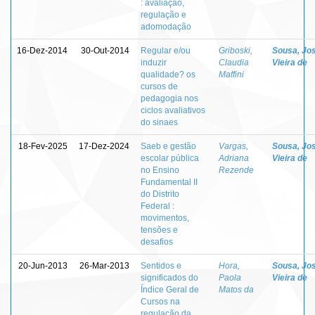
: avaliação,
regulação e
adomodação
16-Dez-2014
30-Out-2014
Regular e/ou
Griboski,
Sousa, Jo
induzir
Claudia
Vieira de
qualidade? os
Maffini
cursos de
pedagogia nos
ciclos avaliativos
do sinaes
18-Fev-2025
17-Dez-2024
Saeb e gestão
Vargas,
Sousa, Jo
escolar pública
Adriana
Vieira de
no Ensino
Rezende
Fundamental II
do Distrito
Federal :
movimentos,
tensões e
desafios
20-Jun-2013
26-Mar-2013
Sentidos e
Hora,
Sousa, Jo
significados do
Paola
Vieira de
Índice Geral de
Matos da
Cursos na
regulação da