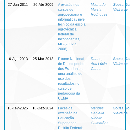
27-Jun-2011
26-Abr-2009
A evasão nos
Machado,
Sousa, Jo
cursos de
Márcia
Vieira de
agropecuária e
Rodrigues
informática / nível
técnico da escola
agrotécnica
federal de
Inconfidentes,
MG (2002 a
2006)
6-Ago-2013
25-Mar-2013
Exame Nacional
Duarte,
Sousa, Jo
de Desempenho
Ana Lúcia
Vieira de
dos Estudantes :
Cunha
uma análise do
uso dos
resultados no
curso de
pedagogia da
UEMA
18-Fev-2025
18-Dez-2024
Faces da
Mendes,
Sousa, Jo
extensão na
Daniella
Vieira de
Educação
Ribeiro
Superior do
Guimarães
Distrito Federal: