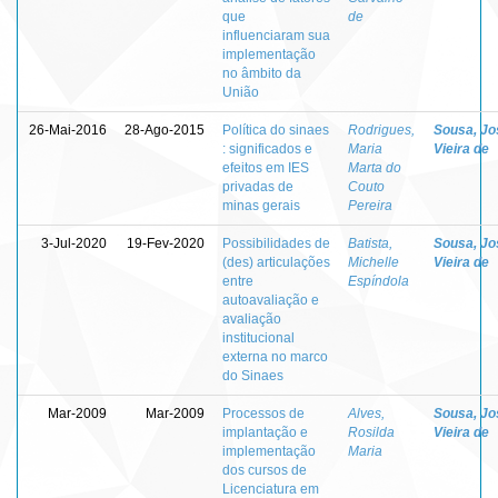
que
de
influenciaram sua
implementação
no âmbito da
União
26-Mai-2016
28-Ago-2015
Política do sinaes
Rodrigues,
Sousa, Jo
: significados e
Maria
Vieira de
efeitos em IES
Marta do
privadas de
Couto
minas gerais
Pereira
3-Jul-2020
19-Fev-2020
Possibilidades de
Batista,
Sousa, Jo
(des) articulações
Michelle
Vieira de
entre
Espíndola
autoavaliação e
avaliação
institucional
externa no marco
do Sinaes
Mar-2009
Mar-2009
Processos de
Alves,
Sousa, Jo
implantação e
Rosilda
Vieira de
implementação
Maria
dos cursos de
Licenciatura em