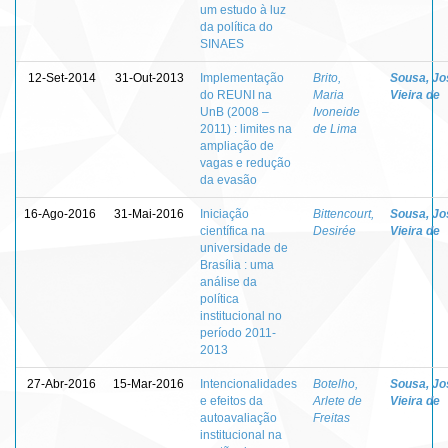
um estudo à luz
da política do
SINAES
12-Set-2014
31-Out-2013
Implementação
Brito,
Sousa, Jo
do REUNI na
Maria
Vieira de
UnB (2008 –
Ivoneide
2011) : limites na
de Lima
ampliação de
vagas e redução
da evasão
16-Ago-2016
31-Mai-2016
Iniciação
Bittencourt,
Sousa, Jo
científica na
Desirée
Vieira de
universidade de
Brasília : uma
análise da
política
institucional no
período 2011-
2013
27-Abr-2016
15-Mar-2016
Intencionalidades
Botelho,
Sousa, Jo
e efeitos da
Arlete de
Vieira de
autoavaliação
Freitas
institucional na