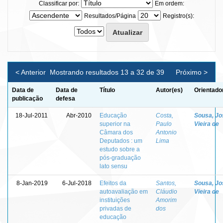
Classificar por:
Em ordem:
Resultados/Página
Registro(s):
< Anterior
Mostrando resultados 13 a 32 de 39
Próximo >
Data de
Data de
Título
Autor(es)
Orientado
publicação
defesa
18-Jul-2011
Abr-2010
Educação
Costa,
Sousa, Jo
superior na
Paulo
Vieira de
Câmara dos
Antonio
Deputados : um
Lima
estudo sobre a
pós-graduação
lato sensu
8-Jan-2019
6-Jul-2018
Efeitos da
Santos,
Sousa, Jo
autoavaliação em
Cláudio
Vieira de
instituições
Amorim
privadas de
dos
educação