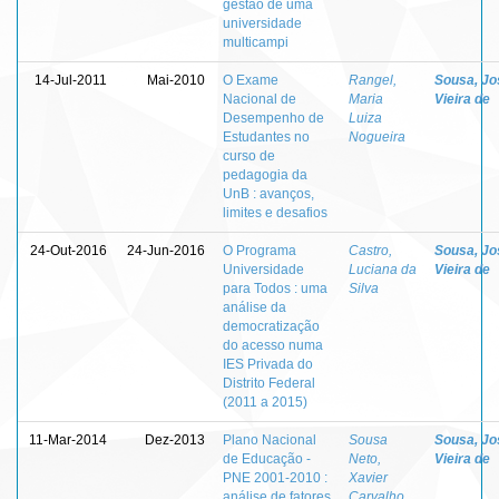
gestão de uma
universidade
multicampi
14-Jul-2011
Mai-2010
O Exame
Rangel,
Sousa, Jo
Nacional de
Maria
Vieira de
Desempenho de
Luiza
Estudantes no
Nogueira
curso de
pedagogia da
UnB : avanços,
limites e desafios
24-Out-2016
24-Jun-2016
O Programa
Castro,
Sousa, Jo
Universidade
Luciana da
Vieira de
para Todos : uma
Silva
análise da
democratização
do acesso numa
IES Privada do
Distrito Federal
(2011 a 2015)
11-Mar-2014
Dez-2013
Plano Nacional
Sousa
Sousa, Jo
de Educação -
Neto,
Vieira de
PNE 2001-2010 :
Xavier
análise de fatores
Carvalho