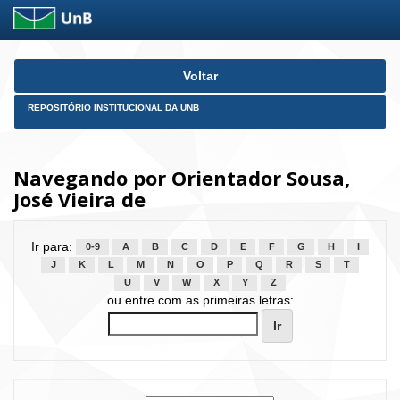
Skip
Voltar
navigation
REPOSITÓRIO INSTITUCIONAL DA UNB
Navegando por Orientador Sousa,
José Vieira de
Ir para:
0-9
A
B
C
D
E
F
G
H
I
J
K
L
M
N
O
P
Q
R
S
T
U
V
W
X
Y
Z
ou entre com as primeiras letras: