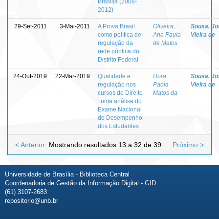
Brasília (2008-
2012)
29-Set-2011
3-Mai-2011
A Prova Brasil
Oliveira,
Sousa, Jo
como política de
Ana Paula
Vieira de
regulação da
de Matos
rede pública do
Distrito Federal
24-Out-2019
22-Mar-2019
Qualidade e
Hora,
Sousa, Jo
regulação nos
Paola
Vieira de
cursos de Direito
Matos da
: uma análise do
Exame Nacional
de Desempenho
dos Estudantes
< Anterior
Mostrando resultados 13 a 32 de 39
Próximo >
Universidade de Brasília - Biblioteca Central
Coordenadoria de Gestão da Informação Digital - GID
(61) 3107-2683
repositorio@unb.br