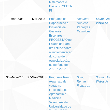
Matemática e
Física no CEFET-
PI
Mar-2008
Mar-2008
Programa de
Nogueira,
Sousa, Jo
Capacitação a
Danielle
Vieira de
Distância de
Xabregas
Gestores
Pamplona
Escolares –
PROGESTÃO no
Estado do Pará :
um estudo sobre
a implementação
do curso de
especialização,
no período de
2001 a 2002
30-Mar-2016
27-Nov-2015
Programa Reuni :
Silva,
Sousa, Jo
expansão de
Renan
Vieira de
vagas na
Freitas da
Faculdade de
Agronomia e
Medicina
Veterinária da
Universidade de