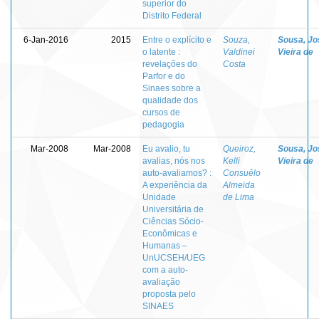
superior do
Distrito Federal
6-Jan-2016
2015
Entre o explícito e
Souza,
Sousa, Jo
o latente :
Valdinei
Vieira de
revelações do
Costa
Parfor e do
Sinaes sobre a
qualidade dos
cursos de
pedagogia
Mar-2008
Mar-2008
Eu avalio, tu
Queiroz,
Sousa, Jo
avalias, nós nos
Kelli
Vieira de
auto-avaliamos? :
Consuêlo
A experiência da
Almeida
Unidade
de Lima
Universitária de
Ciências Sócio-
Econômicas e
Humanas –
UnUCSEH/UEG
com a auto-
avaliação
proposta pelo
SINAES