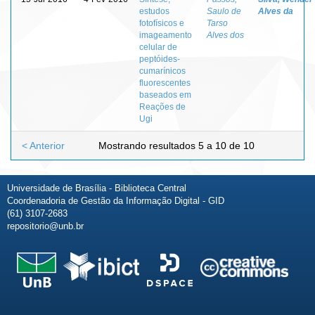
estudos
Saulo de
Alves da
fotofísicos e
Tarso
imageamento
Alves dos
celular de
peptóides-
cumarínicos
fluorescentes
baseados em
Reações de
Ugi
< Anterior
Mostrando resultados 5 a 10 de 10
Universidade de Brasília - Biblioteca Central
Coordenadoria de Gestão da Informação Digital - GID
(61) 3107-2683
repositorio@unb.br