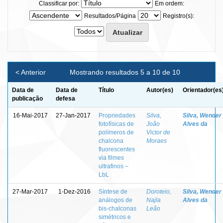
Classificar por:
Em ordem:
Resultados/Página
Registro(s):
< Anterior
Mostrando resultados 5 a 10 de 10
Data de
Data de
Título
Autor(es)
Orientador(es
publicação
defesa
16-Mai-2017
27-Jan-2017
Propriedades
Silva,
Silva, Wender
fotofísicas de
João
Alves da
polímeros de
Victor de
chalcona
Moraes
fluorescentes
via filmes
ultrafinos –
LbL
27-Mar-2017
1-Dez-2016
Síntese de
Doroteio,
Silva, Wender
análogos de
Najla
Alves da
bis-chalconas
Leão
simétricos e