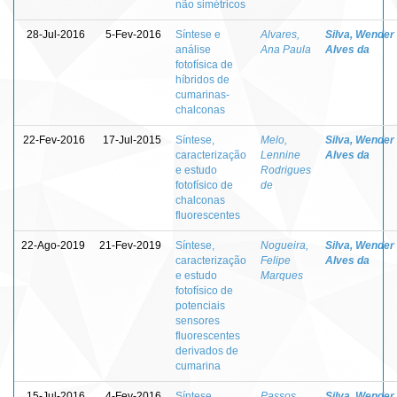
não simétricos
28-Jul-2016
5-Fev-2016
Síntese e
Alvares,
Silva, Wender
análise
Ana Paula
Alves da
fotofísica de
híbridos de
cumarinas-
chalconas
22-Fev-2016
17-Jul-2015
Síntese,
Melo,
Silva, Wender
caracterização
Lennine
Alves da
e estudo
Rodrigues
fotofísico de
de
chalconas
fluorescentes
22-Ago-2019
21-Fev-2019
Síntese,
Nogueira,
Silva, Wender
caracterização
Felipe
Alves da
e estudo
Marques
fotofísico de
potenciais
sensores
fluorescentes
derivados de
cumarina
15-Jul-2016
4-Fev-2016
Síntese,
Passos,
Silva, Wender