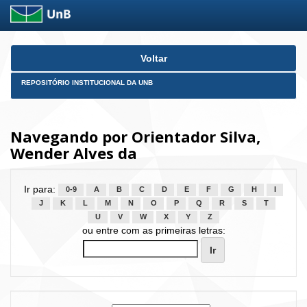
Skip
Voltar
navigation
REPOSITÓRIO INSTITUCIONAL DA UNB
Navegando por Orientador Silva,
Wender Alves da
Ir para:
0-9
A
B
C
D
E
F
G
H
I
J
K
L
M
N
O
P
Q
R
S
T
U
V
W
X
Y
Z
ou entre com as primeiras letras: