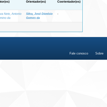
tor(es)
Orientador(es)
Coorientador(es)
lva Neto, Antonio
Silva, José Dionísio
-
rmino da
Gomes da
Fale conosco
Sobre