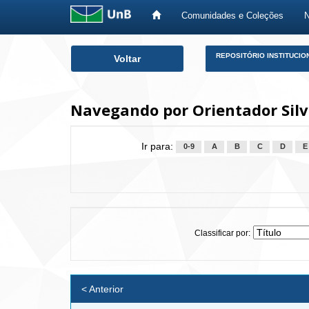
Comunidades e Coleções
Skip
REPOSITÓRIO INSTITUCIO
Voltar
navigation
Navegando por Orientador Silv
Ir para:
0-9
A
B
C
D
E
Classificar por:
< Anterior