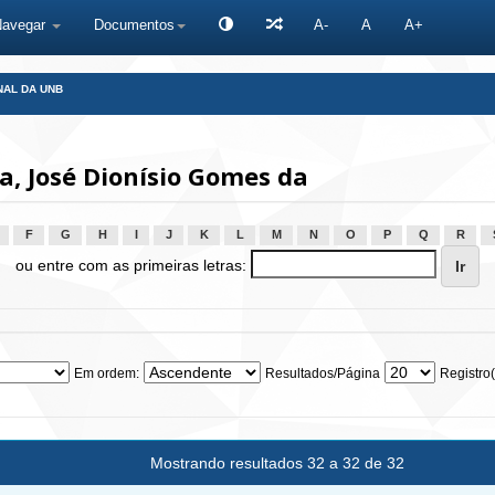
Navegar
Documentos
A-
A
A+
NAL DA UNB
a, José Dionísio Gomes da
F
G
H
I
J
K
L
M
N
O
P
Q
R
ou entre com as primeiras letras:
Em ordem:
Resultados/Página
Registro(
Mostrando resultados 32 a 32 de 32