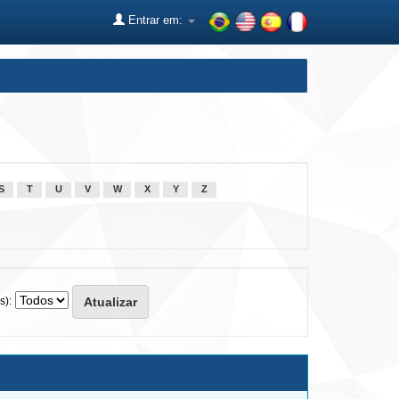
Entrar em:
S
T
U
V
W
X
Y
Z
s):