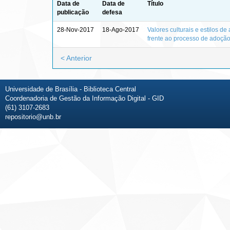
Data de
Data de
Título
publicação
defesa
28-Nov-2017
18-Ago-2017
Valores culturais e estilos d
frente ao processo de adoção
< Anterior
Universidade de Brasília - Biblioteca Central
Coordenadoria de Gestão da Informação Digital - GID
(61) 3107-2683
repositorio@unb.br