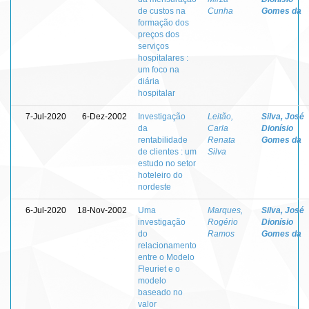
de custos na
Cunha
Gomes da
formação dos
preços dos
serviços
hospitalares :
um foco na
diária
hospitalar
7-Jul-2020
6-Dez-2002
Investigação
Leitão,
Silva, José
da
Carla
Dionísio
rentabilidade
Renata
Gomes da
de clientes : um
Silva
estudo no setor
hoteleiro do
nordeste
6-Jul-2020
18-Nov-2002
Uma
Marques,
Silva, José
investigação
Rogério
Dionísio
do
Ramos
Gomes da
relacionamento
entre o Modelo
Fleuriet e o
modelo
baseado no
valor