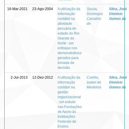
16-Mar-2021
23-Ago-2004
A utilização da
Souza,
Silva, José
informação
Domingos
Dionísio
contábil na
Carvalho
Gomes da
atividade
de
pecuária do
estado do Rio
Grande do
Norte : um
enfoque nos
demonstrativos
gerados para
tomada de
decisão
2-Jul-2013
12-Dez-2012
A utilização da
Coelho,
Silva, José
informação
Izabel de
Dionísio
contábil na
Medeiros
Gomes da
gestão
organizacional
: um estudo
nas Fundações
de Apoio às
Instituições
Federais de
Ensino