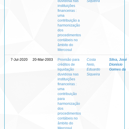
duvidosa nas
Siqueira
instituições
financeiras :
uma
contribuição a
harmonização
dos
procedimentos
contábeis no
âmbito do
Mercosul
7-Jul-2020
20-Mar-2003
Provisão para
Costa
Silva, José
créditos de
Neto,
Dionísio
liquidação
Eduardo
Gomes da
duvidosa nas
Siqueira
instituições
financeiras :
uma
contribuição
para
harmonização
dos
procedimentos
contábeis no
âmbito do
Mercosul