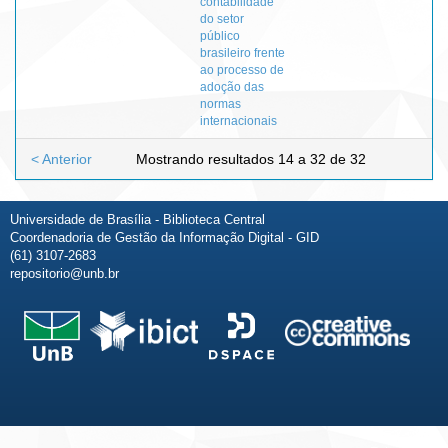
contabilidade
do setor
público
brasileiro frente
ao processo de
adoção das
normas
internacionais
< Anterior
Mostrando resultados 14 a 32 de 32
Universidade de Brasília - Biblioteca Central
Coordenadoria de Gestão da Informação Digital - GID
(61) 3107-2683
repositorio@unb.br