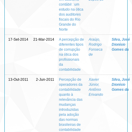
contábil : um
estudo na ótica
dos auditores
fiscais do Rio
Grande do
Norte
17-Set-2014
21-Mar-2014
A percepção de
Araújo,
Silva, José
diferentes tipos
Rodrigo
Dionísio
de corrupção
Fonseca
Gomes da
na ótica dos
de
profissionais
da
contabilidade
13-Out-2011
2-Jun-2011
Percepção de
Xavier
Silva, José
operadores da
Júnior,
Dionísio
contabilidade
Antônio
Gomes da
quanto à
Erivando
relevância das
mudanças
introduzidas
pela adoção
das normas
brasileiras de
contabilidade