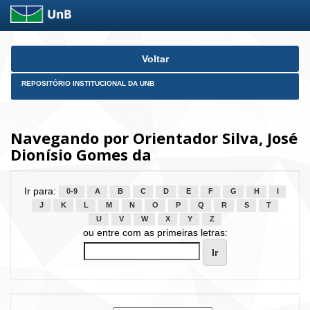
Skip
Voltar
navigation
REPOSITÓRIO INSTITUCIONAL DA UNB
Navegando por Orientador Silva, José
Dionísio Gomes da
Ir para:
0-9
A
B
C
D
E
F
G
H
I
J
K
L
M
N
O
P
Q
R
S
T
U
V
W
X
Y
Z
ou entre com as primeiras letras: