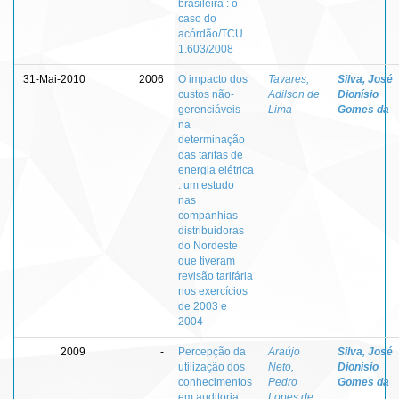
brasileira : o
caso do
acórdão/TCU
1.603/2008
31-Mai-2010
2006
O impacto dos
Tavares,
Silva, José
custos não-
Adilson de
Dionísio
gerenciáveis
Lima
Gomes da
na
determinação
das tarifas de
energia elétrica
: um estudo
nas
companhias
distribuidoras
do Nordeste
que tiveram
revisão tarifária
nos exercícios
de 2003 e
2004
2009
-
Percepção da
Araújo
Silva, José
utilização dos
Neto,
Dionísio
conhecimentos
Pedro
Gomes da
em auditoria
Lopes de