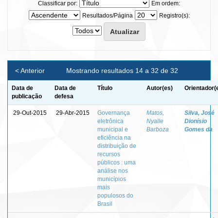
Classificar por:
Em ordem:
Resultados/Página
Registro(s):
< Anterior
Mostrando resultados 14 a 32 de 32
Data de
Data de
Título
Autor(es)
Orientador(
publicação
defesa
29-Out-2015
29-Abr-2015
Governança
Matos,
Silva, José
eletrônica
Nyalle
Dionísio
municipal e
Barboza
Gomes da
eficiência na
distribuição de
recursos
públicos : uma
análise nos
municípios
mais
populosos do
Brasil