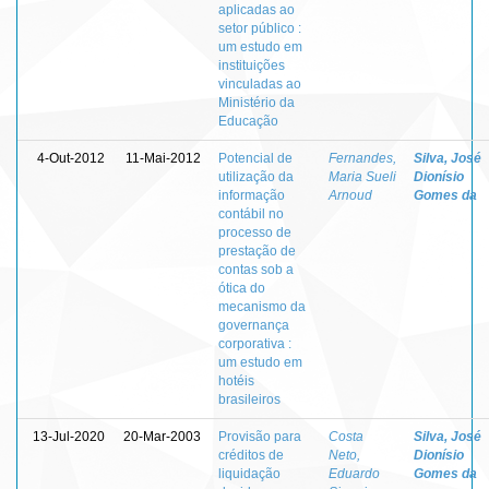
aplicadas ao
setor público :
um estudo em
instituições
vinculadas ao
Ministério da
Educação
4-Out-2012
11-Mai-2012
Potencial de
Fernandes,
Silva, José
utilização da
Maria Sueli
Dionísio
informação
Arnoud
Gomes da
contábil no
processo de
prestação de
contas sob a
ótica do
mecanismo da
governança
corporativa :
um estudo em
hotéis
brasileiros
13-Jul-2020
20-Mar-2003
Provisão para
Costa
Silva, José
créditos de
Neto,
Dionísio
liquidação
Eduardo
Gomes da