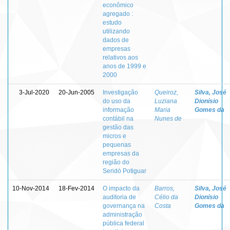
econômico
agregado :
estudo
utilizando
dados de
empresas
relativos aos
anos de 1999 e
2000
3-Jul-2020
20-Jun-2005
Investigação
Queiroz,
Silva, José
do uso da
Luziana
Dionísio
informação
Maria
Gomes da
contábil na
Nunes de
gestão das
micros e
pequenas
empresas da
região do
Seridó Potiguar
10-Nov-2014
18-Fev-2014
O impacto da
Barros,
Silva, José
auditoria de
Célio da
Dionísio
governança na
Costa
Gomes da
administração
pública federal