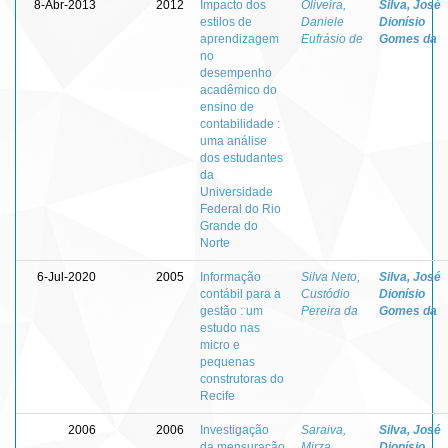
8-Abr-2013
2012
Impacto dos
Oliveira,
Silva, José
estilos de
Daniele
Dionísio
aprendizagem
Eufrásio de
Gomes da
no
desempenho
acadêmico do
ensino de
contabilidade :
uma análise
dos estudantes
da
Universidade
Federal do Rio
Grande do
Norte
6-Jul-2020
2005
Informação
Silva Neto,
Silva, José
contábil para a
Custódio
Dionísio
gestão : um
Pereira da
Gomes da
estudo nas
micro e
pequenas
construtoras do
Recife
2006
2006
Investigação
Saraiva,
Silva, José
da mensuração
Mirza
Dionísio