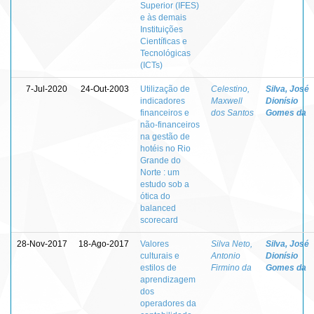
Superior (IFES)
e às demais
Instituições
Científicas e
Tecnológicas
(ICTs)
7-Jul-2020
24-Out-2003
Utilização de
Celestino,
Silva, José
indicadores
Maxwell
Dionísio
financeiros e
dos Santos
Gomes da
não-financeiros
na gestão de
hotéis no Rio
Grande do
Norte : um
estudo sob a
ótica do
balanced
scorecard
28-Nov-2017
18-Ago-2017
Valores
Silva Neto,
Silva, José
culturais e
Antonio
Dionísio
estilos de
Firmino da
Gomes da
aprendizagem
dos
operadores da