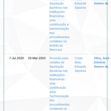
liquidação
Eduardo
Gomes da
duvidosa nas
Siqueira
instituições
financeiras :
uma
contribuição a
harmonização
dos
procedimentos
contábeis no
âmbito do
Mercosul
7-Jul-2020
20-Mar-2003
Provisão para
Costa
Silva, José
créditos de
Neto,
Dionísio
liquidação
Eduardo
Gomes da
duvidosa nas
Siqueira
instituições
financeiras :
uma
contribuição
para
harmonização
dos
procedimentos
contábeis no