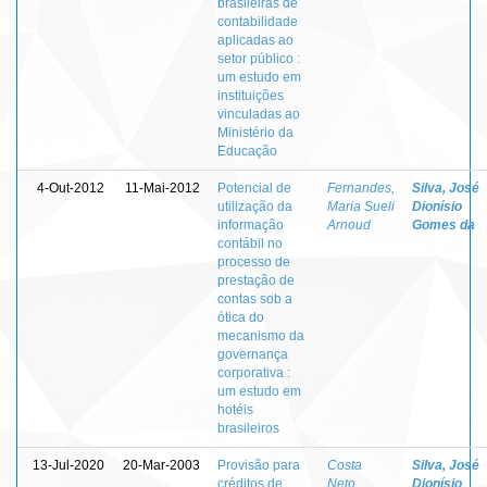
brasileiras de
contabilidade
aplicadas ao
setor público :
um estudo em
instituições
vinculadas ao
Ministério da
Educação
4-Out-2012
11-Mai-2012
Potencial de
Fernandes,
Silva, José
utilização da
Maria Sueli
Dionísio
informação
Arnoud
Gomes da
contábil no
processo de
prestação de
contas sob a
ótica do
mecanismo da
governança
corporativa :
um estudo em
hotéis
brasileiros
13-Jul-2020
20-Mar-2003
Provisão para
Costa
Silva, José
créditos de
Neto,
Dionísio