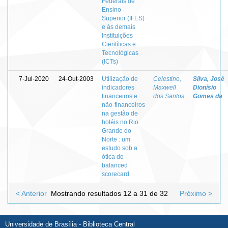
Federais de
Ensino
Superior (IFES)
e às demais
Instituições
Científicas e
Tecnológicas
(ICTs)
7-Jul-2020
24-Out-2003
Utilização de
Celestino,
Silva, José
indicadores
Maxwell
Dionísio
financeiros e
dos Santos
Gomes da
não-financeiros
na gestão de
hotéis no Rio
Grande do
Norte : um
estudo sob a
ótica do
balanced
scorecard
< Anterior
Mostrando resultados 12 a 31 de 32
Próximo >
Universidade de Brasília - Biblioteca Central