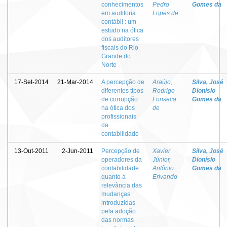
conhecimentos
Pedro
Gomes da
em auditoria
Lopes de
contábil : um
estudo na ótica
dos auditores
fiscais do Rio
Grande do
Norte
17-Set-2014
21-Mar-2014
A percepção de
Araújo,
Silva, José
diferentes tipos
Rodrigo
Dionísio
de corrupção
Fonseca
Gomes da
na ótica dos
de
profissionais
da
contabilidade
13-Out-2011
2-Jun-2011
Percepção de
Xavier
Silva, José
operadores da
Júnior,
Dionísio
contabilidade
Antônio
Gomes da
quanto à
Erivando
relevância das
mudanças
introduzidas
pela adoção
das normas