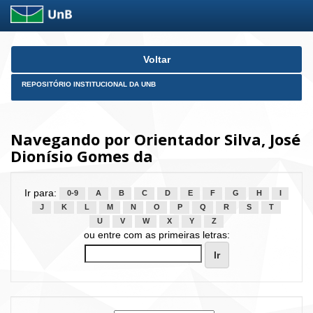
Skip
Voltar
navigation
REPOSITÓRIO INSTITUCIONAL DA UNB
Navegando por Orientador Silva, José
Dionísio Gomes da
Ir para:
0-9
A
B
C
D
E
F
G
H
I
J
K
L
M
N
O
P
Q
R
S
T
U
V
W
X
Y
Z
ou entre com as primeiras letras: