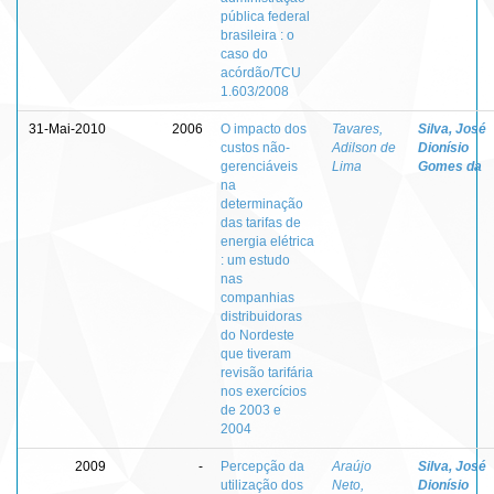
pública federal
brasileira : o
caso do
acórdão/TCU
1.603/2008
31-Mai-2010
2006
O impacto dos
Tavares,
Silva, José
custos não-
Adilson de
Dionísio
gerenciáveis
Lima
Gomes da
na
determinação
das tarifas de
energia elétrica
: um estudo
nas
companhias
distribuidoras
do Nordeste
que tiveram
revisão tarifária
nos exercícios
de 2003 e
2004
2009
-
Percepção da
Araújo
Silva, José
utilização dos
Neto,
Dionísio