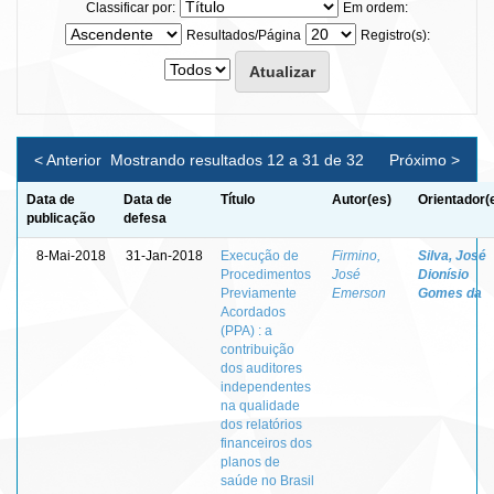
Classificar por:
Em ordem:
Resultados/Página
Registro(s):
< Anterior
Mostrando resultados 12 a 31 de 32
Próximo >
Data de
Data de
Título
Autor(es)
Orientador(
publicação
defesa
8-Mai-2018
31-Jan-2018
Execução de
Firmino,
Silva, José
Procedimentos
José
Dionísio
Previamente
Emerson
Gomes da
Acordados
(PPA) : a
contribuição
dos auditores
independentes
na qualidade
dos relatórios
financeiros dos
planos de
saúde no Brasil