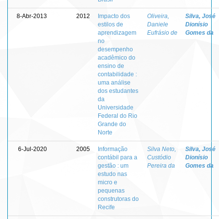
8-Abr-2013
2012
Impacto dos
Oliveira,
Silva, José
estilos de
Daniele
Dionísio
aprendizagem
Eufrásio de
Gomes da
no
desempenho
acadêmico do
ensino de
contabilidade :
uma análise
dos estudantes
da
Universidade
Federal do Rio
Grande do
Norte
6-Jul-2020
2005
Informação
Silva Neto,
Silva, José
contábil para a
Custódio
Dionísio
gestão : um
Pereira da
Gomes da
estudo nas
micro e
pequenas
construtoras do
Recife