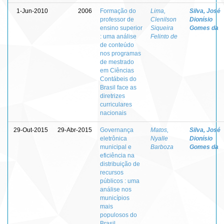
1-Jun-2010
2006
Formação do
Lima,
Silva, José
professor de
Clenilson
Dionísio
ensino superior
Siqueira
Gomes da
: uma análise
Felinto de
de conteúdo
nos programas
de mestrado
em Ciências
Contábeis do
Brasil face as
diretrizes
curriculares
nacionais
29-Out-2015
29-Abr-2015
Governança
Matos,
Silva, José
eletrônica
Nyalle
Dionísio
municipal e
Barboza
Gomes da
eficiência na
distribuição de
recursos
públicos : uma
análise nos
municípios
mais
populosos do
Brasil