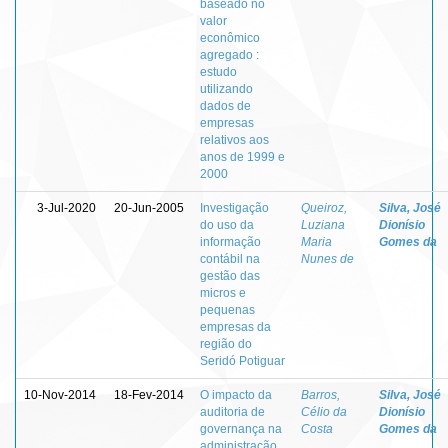
baseado no
valor
econômico
agregado :
estudo
utilizando
dados de
empresas
relativos aos
anos de 1999 e
2000
3-Jul-2020
20-Jun-2005
Investigação
Queiroz,
Silva, José
do uso da
Luziana
Dionísio
informação
Maria
Gomes da
contábil na
Nunes de
gestão das
micros e
pequenas
empresas da
região do
Seridó Potiguar
10-Nov-2014
18-Fev-2014
O impacto da
Barros,
Silva, José
auditoria de
Célio da
Dionísio
governança na
Costa
Gomes da
administração