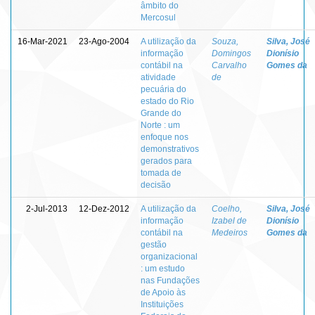
âmbito do
Mercosul
16-Mar-2021
23-Ago-2004
A utilização da
Souza,
Silva, José
informação
Domingos
Dionísio
contábil na
Carvalho
Gomes da
atividade
de
pecuária do
estado do Rio
Grande do
Norte : um
enfoque nos
demonstrativos
gerados para
tomada de
decisão
2-Jul-2013
12-Dez-2012
A utilização da
Coelho,
Silva, José
informação
Izabel de
Dionísio
contábil na
Medeiros
Gomes da
gestão
organizacional
: um estudo
nas Fundações
de Apoio às
Instituições