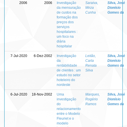
2006
2006
Investigação
Saraiva,
Silva, José
da mensuração
Mirza
Dionísio
de custos na
Cunha
Gomes da
formação dos
preços dos
serviços
hospitalares :
um foco na
diária
hospitalar
7-Jul-2020
6-Dez-2002
Investigação
Leitão,
Silva, José
da
Carla
Dionísio
rentabilidade
Renata
Gomes da
de clientes : um
Silva
estudo no setor
hoteleiro do
nordeste
6-Jul-2020
18-Nov-2002
Uma
Marques,
Silva, José
investigação
Rogério
Dionísio
do
Ramos
Gomes da
relacionamento
entre o Modelo
Fleuriet e o
modelo