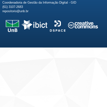
Coordenadoria de Gestão da Informação Digital - GID
(61) 3107-2683
repositorio@unb.br
Fale conosco
Sobre