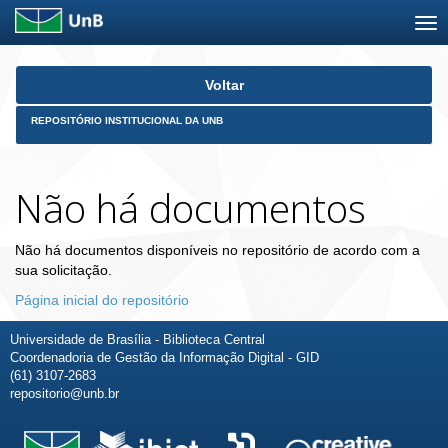
Skip
Voltar
navigation
REPOSITÓRIO INSTITUCIONAL DA UNB
Não há documentos
Não há documentos disponíveis no repositório de acordo com a
sua solicitação.
Página inicial do repositório
Universidade de Brasília - Biblioteca Central
Coordenadoria de Gestão da Informação Digital - GID
(61) 3107-2683
repositorio@unb.br