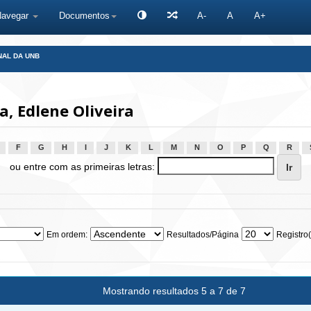
Navegar
Documentos
A-
A
A+
NAL DA UNB
, Edlene Oliveira
F
G
H
I
J
K
L
M
N
O
P
Q
R
ou entre com as primeiras letras:
Em ordem:
Resultados/Página
Registro(
Mostrando resultados 5 a 7 de 7