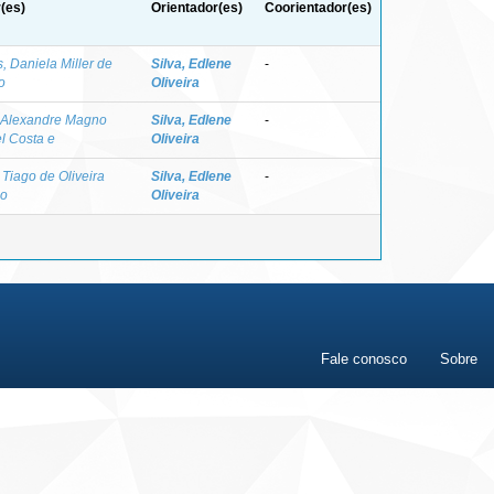
(es)
Orientador(es)
Coorientador(es)
, Daniela Miller de
Silva, Edlene
-
o
Oliveira
, Alexandre Magno
Silva, Edlene
-
l Costa e
Oliveira
, Tiago de Oliveira
Silva, Edlene
-
so
Oliveira
Fale conosco
Sobre