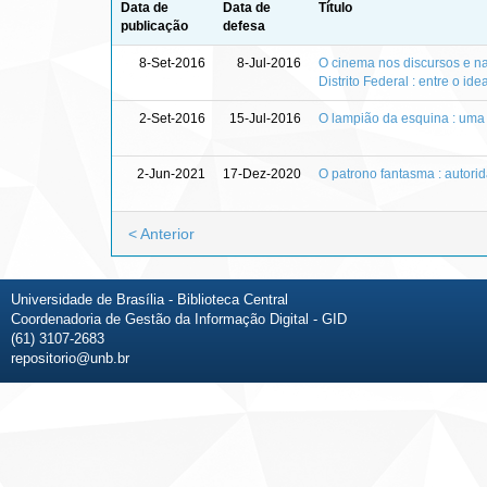
Data de
Data de
Título
publicação
defesa
8-Set-2016
8-Jul-2016
O cinema nos discursos e na
Distrito Federal : entre o ide
2-Set-2016
15-Jul-2016
O lampião da esquina : uma
2-Jun-2021
17-Dez-2020
O patrono fantasma : autorid
< Anterior
Universidade de Brasília - Biblioteca Central
Coordenadoria de Gestão da Informação Digital - GID
(61) 3107-2683
repositorio@unb.br