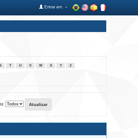
Entrar em:
S
T
U
V
W
X
Y
Z
s):