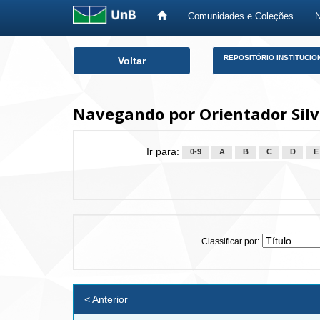
Comunidades e Coleções
Skip
REPOSITÓRIO INSTITUCIO
Voltar
navigation
Navegando por Orientador Silva
Ir para:
0-9
A
B
C
D
E
Classificar por:
< Anterior